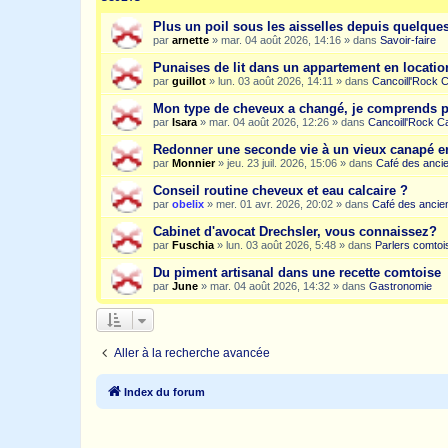
Plus un poil sous les aisselles depuis quelqu
par
arnette
»
mar. 04 août 2026, 14:16
» dans
Savoir-faire
Punaises de lit dans un appartement en location
par
guillot
»
lun. 03 août 2026, 14:11
» dans
Cancoill'Rock 
Mon type de cheveux a changé, je comprends p
par
Isara
»
mar. 04 août 2026, 12:26
» dans
Cancoill'Rock C
Redonner une seconde vie à un vieux canapé e
par
Monnier
»
jeu. 23 juil. 2026, 15:06
» dans
Café des anci
Conseil routine cheveux et eau calcaire ?
par
obelix
»
mer. 01 avr. 2026, 20:02
» dans
Café des ancie
Cabinet d'avocat Drechsler, vous connaissez?
par
Fuschia
»
lun. 03 août 2026, 5:48
» dans
Parlers comtoi
Du piment artisanal dans une recette comtoise
par
June
»
mar. 04 août 2026, 14:32
» dans
Gastronomie
Aller à la recherche avancée
Index du forum