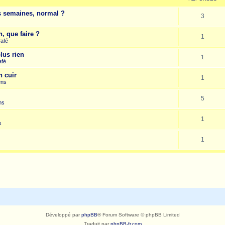
es semaines, normal ?
3
, que faire ?
1
Café
lus rien
1
afé
n cuir
1
ens
5
ns
1
s
1
Développé par
phpBB
® Forum Software © phpBB Limited
Traduit par
phpBB-fr.com