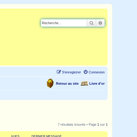
Rechercher
Recherche avancé
S’enregistrer
Connexion
Retour au site
Livre d'or
7 résultats trouvés • Page
1
sur
1
VUES
DERNIER MESSAGE