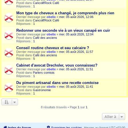
Posté dans
Cancoill'Rock Café
Réponses :
1
Mon type de cheveux a changé, je comprends plus rien
Dernier message par
obelix
«
mer. 05 août 2026, 12:06
Posté dans
Cancoill'Rock Café
Réponses :
1
Redonner une seconde vie à un vieux canapé en cuir
Dernier message par
obelix
«
mer. 05 août 2026, 12:04
Posté dans
Café des anciens
Réponses :
1
Conseil routine cheveux et eau calcaire ?
Dernier message par
obelix
«
mer. 05 août 2026, 11:57
Posté dans
Café des anciens
Réponses :
5
Cabinet d'avocat Drechsler, vous connaissez?
Dernier message par
obelix
«
mer. 05 août 2026, 11:51
Posté dans
Parlers comtois
Réponses :
1
Du piment artisanal dans une recette comtoise
Dernier message par
obelix
«
mer. 05 août 2026, 11:41
Posté dans
Gastronomie
Réponses :
1
8 résultats trouvés • Page
1
sur
1
Aller à
Index du forum
Supprimer les cookies
Heures au format
UTC+02:00