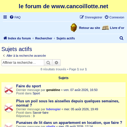
le forum de www.cancoillotte.net
FAQ
S’enregistrer
Connexion
Retour au site
Livre d'or
R
Index du forum
Rechercher
Sujets actifs
e
Sujets actifs
c
Aller à la recherche avancée
h
Rechercher
Recherche avancée
e
8 résultats trouvés • Page
1
sur
1
r
Sujets
c
Faire du sport
h
Dernier message par
geraldine
«
ven. 07 août 2026, 16:50
e
Posté dans
Sport
r
Plus un poil sous les aisselles depuis quelques semaines,
normal ?
Dernier message par
hderogier
«
mer. 05 août 2026, 19:49
Posté dans
Savoir-faire
Réponses :
3
Punaises de lit dans un appartement en location, que faire ?
Dernier message par
obelix
«
mer. 05 août 2026, 12:14