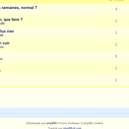
es semaines, normal ?
3
, que faire ?
1
Café
lus rien
1
afé
n cuir
1
ens
5
ns
1
s
1
Développé par
phpBB
® Forum Software © phpBB Limited
Traduit par
phpBB-fr.com