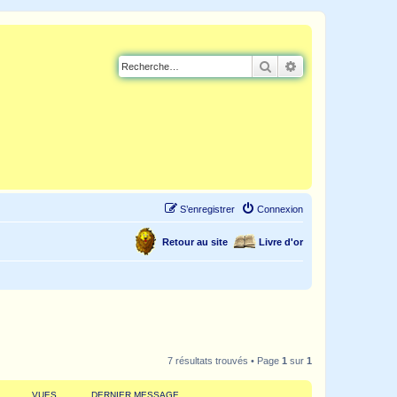
Rechercher
Recherche avancé
S’enregistrer
Connexion
Retour au site
Livre d'or
7 résultats trouvés • Page
1
sur
1
VUES
DERNIER MESSAGE