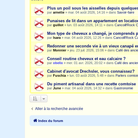
Plus un poil sous les aisselles depuis quelqu
par
arnette
»
mar. 04 août 2026, 14:16
» dans
Savoir-faire
Punaises de lit dans un appartement en location
par
guillot
»
lun. 03 août 2026, 14:11
» dans
Cancoill'Rock 
Mon type de cheveux a changé, je comprends p
par
Isara
»
mar. 04 août 2026, 12:26
» dans
Cancoill'Rock C
Redonner une seconde vie à un vieux canapé e
par
Monnier
»
jeu. 23 juil. 2026, 15:06
» dans
Café des anci
Conseil routine cheveux et eau calcaire ?
par
obelix
»
mer. 01 avr. 2026, 20:02
» dans
Café des ancie
Cabinet d'avocat Drechsler, vous connaissez?
par
Fuschia
»
lun. 03 août 2026, 5:48
» dans
Parlers comtoi
Du piment artisanal dans une recette comtoise
par
June
»
mar. 04 août 2026, 14:32
» dans
Gastronomie
Aller à la recherche avancée
Index du forum