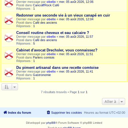
Dernier message par
obelix
«
mer. 05 août 2026, 12:06
Posté dans
Cancoill'Rock Café
Réponses :
1
Redonner une seconde vie à un vieux canapé en cuir
Dernier message par
obelix
«
mer. 05 août 2026, 12:04
Posté dans
Café des anciens
Réponses :
1
Conseil routine cheveux et eau calcaire ?
Dernier message par
obelix
«
mer. 05 août 2026, 11:57
Posté dans
Café des anciens
Réponses :
5
Cabinet d'avocat Drechsler, vous connaissez?
Dernier message par
obelix
«
mer. 05 août 2026, 11:51
Posté dans
Parlers comtois
Réponses :
1
Du piment artisanal dans une recette comtoise
Dernier message par
obelix
«
mer. 05 août 2026, 11:41
Posté dans
Gastronomie
Réponses :
1
7 résultats trouvés • Page
1
sur
1
Aller à
Index du forum
Supprimer les cookies
Heures au format
UTC+02:00
Développé par
phpBB
® Forum Software © phpBB Limited
Traduit par
phpBB-fr.com