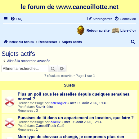
le forum de www.cancoillotte.net
FAQ
S’enregistrer
Connexion
Retour au site
Livre d'or
R
Index du forum
Rechercher
Sujets actifs
e
Sujets actifs
c
Aller à la recherche avancée
h
Rechercher
Recherche avancée
e
7 résultats trouvés • Page
1
sur
1
r
Sujets
c
Plus un poil sous les aisselles depuis quelques semaines,
h
normal ?
e
Dernier message par
hderogier
«
mer. 05 août 2026, 19:49
Posté dans
Savoir-faire
r
Réponses :
3
Punaises de lit dans un appartement en location, que faire ?
Dernier message par
obelix
«
mer. 05 août 2026, 12:14
Posté dans
Cancoill'Rock Café
Réponses :
1
Mon type de cheveux a changé, je comprends plus rien