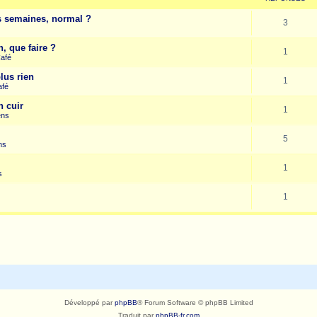
es semaines, normal ?
3
, que faire ?
1
Café
lus rien
1
afé
n cuir
1
ens
5
ns
1
s
1
Développé par
phpBB
® Forum Software © phpBB Limited
Traduit par
phpBB-fr.com