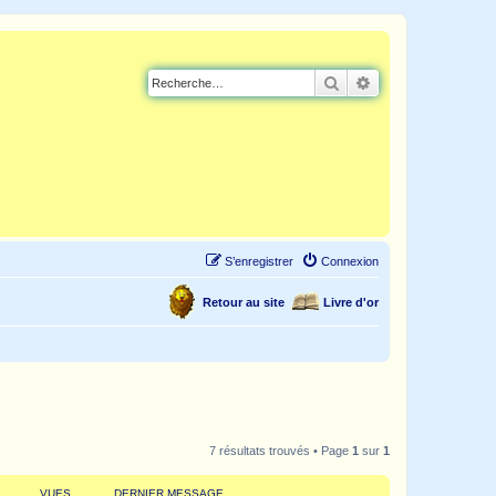
Rechercher
Recherche avancé
S’enregistrer
Connexion
Retour au site
Livre d'or
7 résultats trouvés • Page
1
sur
1
VUES
DERNIER MESSAGE