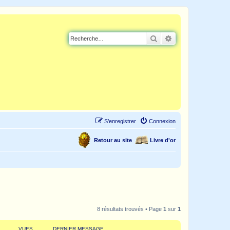
Rechercher
Recherche avancé
S’enregistrer
Connexion
Retour au site
Livre d'or
8 résultats trouvés • Page
1
sur
1
VUES
DERNIER MESSAGE