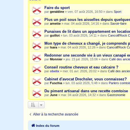
Faire du sport
par
geraldine
»
ven. 07 août 2026, 16:50
» dans
Sport
Plus un poil sous les aisselles depuis quelqu
par
arnette
»
mar. 04 août 2026, 14:16
» dans
Savoir-faire
Punaises de lit dans un appartement en location
par
guillot
»
lun. 03 août 2026, 14:11
» dans
Cancoill'Rock 
Mon type de cheveux a changé, je comprends p
par
Isara
»
mar. 04 août 2026, 12:26
» dans
Cancoill'Rock C
Redonner une seconde vie à un vieux canapé e
par
Monnier
»
jeu. 23 juil. 2026, 15:06
» dans
Café des anci
Conseil routine cheveux et eau calcaire ?
par
obelix
»
mer. 01 avr. 2026, 20:02
» dans
Café des ancie
Cabinet d'avocat Drechsler, vous connaissez?
par
Fuschia
»
lun. 03 août 2026, 5:48
» dans
Parlers comtoi
Du piment artisanal dans une recette comtoise
par
June
»
mar. 04 août 2026, 14:32
» dans
Gastronomie
Aller à la recherche avancée
Index du forum