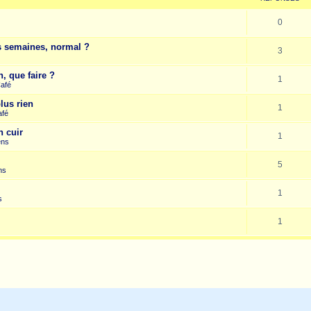
0
es semaines, normal ?
3
, que faire ?
1
Café
lus rien
1
afé
n cuir
1
ens
5
ns
1
s
1