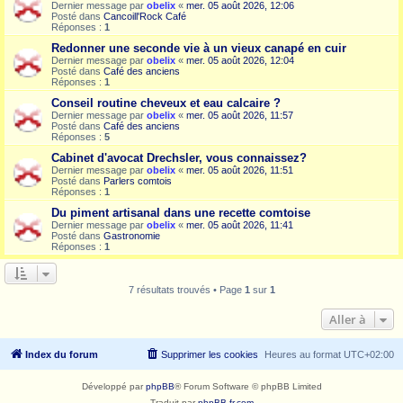
Dernier message par
obelix
«
mer. 05 août 2026, 12:06
Posté dans
Cancoill'Rock Café
Réponses :
1
Redonner une seconde vie à un vieux canapé en cuir
Dernier message par
obelix
«
mer. 05 août 2026, 12:04
Posté dans
Café des anciens
Réponses :
1
Conseil routine cheveux et eau calcaire ?
Dernier message par
obelix
«
mer. 05 août 2026, 11:57
Posté dans
Café des anciens
Réponses :
5
Cabinet d'avocat Drechsler, vous connaissez?
Dernier message par
obelix
«
mer. 05 août 2026, 11:51
Posté dans
Parlers comtois
Réponses :
1
Du piment artisanal dans une recette comtoise
Dernier message par
obelix
«
mer. 05 août 2026, 11:41
Posté dans
Gastronomie
Réponses :
1
7 résultats trouvés • Page
1
sur
1
Aller à
Index du forum
Supprimer les cookies
Heures au format
UTC+02:00
Développé par
phpBB
® Forum Software © phpBB Limited
Traduit par
phpBB-fr.com