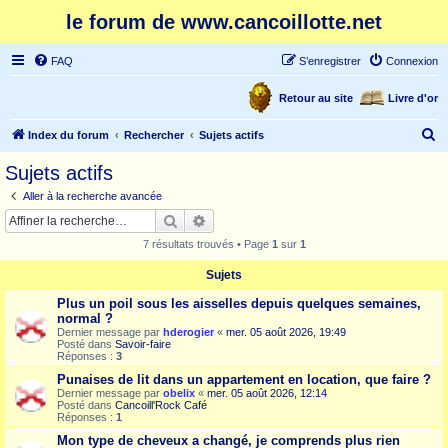
le forum de www.cancoillotte.net
FAQ
S’enregistrer
Connexion
Retour au site
Livre d'or
R
Index du forum
Rechercher
Sujets actifs
e
Sujets actifs
c
Aller à la recherche avancée
h
Rechercher
Recherche avancée
e
7 résultats trouvés • Page
1
sur
1
r
Sujets
c
Plus un poil sous les aisselles depuis quelques semaines,
h
normal ?
e
Dernier message par
hderogier
«
mer. 05 août 2026, 19:49
Posté dans
Savoir-faire
r
Réponses :
3
Punaises de lit dans un appartement en location, que faire ?
Dernier message par
obelix
«
mer. 05 août 2026, 12:14
Posté dans
Cancoill'Rock Café
Réponses :
1
Mon type de cheveux a changé, je comprends plus rien