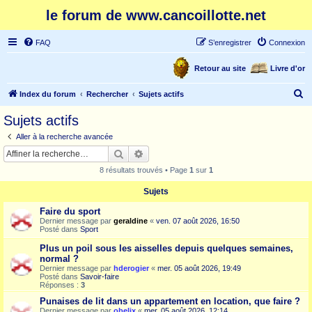
le forum de www.cancoillotte.net
FAQ
S’enregistrer
Connexion
Retour au site
Livre d'or
R
Index du forum
Rechercher
Sujets actifs
e
Sujets actifs
c
Aller à la recherche avancée
h
Rechercher
Recherche avancée
e
8 résultats trouvés • Page
1
sur
1
r
Sujets
c
Faire du sport
h
Dernier message par
geraldine
«
ven. 07 août 2026, 16:50
e
Posté dans
Sport
r
Plus un poil sous les aisselles depuis quelques semaines,
normal ?
Dernier message par
hderogier
«
mer. 05 août 2026, 19:49
Posté dans
Savoir-faire
Réponses :
3
Punaises de lit dans un appartement en location, que faire ?
Dernier message par
obelix
«
mer. 05 août 2026, 12:14