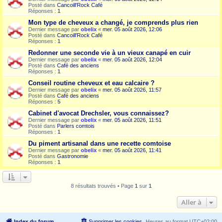
Posté dans
Cancoill'Rock Café
Réponses :
1
Mon type de cheveux a changé, je comprends plus rien
Dernier message par
obelix
«
mer. 05 août 2026, 12:06
Posté dans
Cancoill'Rock Café
Réponses :
1
Redonner une seconde vie à un vieux canapé en cuir
Dernier message par
obelix
«
mer. 05 août 2026, 12:04
Posté dans
Café des anciens
Réponses :
1
Conseil routine cheveux et eau calcaire ?
Dernier message par
obelix
«
mer. 05 août 2026, 11:57
Posté dans
Café des anciens
Réponses :
5
Cabinet d'avocat Drechsler, vous connaissez?
Dernier message par
obelix
«
mer. 05 août 2026, 11:51
Posté dans
Parlers comtois
Réponses :
1
Du piment artisanal dans une recette comtoise
Dernier message par
obelix
«
mer. 05 août 2026, 11:41
Posté dans
Gastronomie
Réponses :
1
8 résultats trouvés • Page
1
sur
1
Aller à
Index du forum
Supprimer les cookies
Heures au format
UTC+02:00