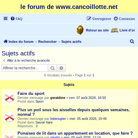
le forum de www.cancoillotte.net
FAQ
S’enregistrer
Connexion
Retour au site
Livre d'or
R
Index du forum
Rechercher
Sujets actifs
e
Sujets actifs
c
Aller à la recherche avancée
h
Rechercher
Recherche avancée
e
8 résultats trouvés • Page
1
sur
1
r
Sujets
c
Faire du sport
h
Dernier message par
geraldine
«
ven. 07 août 2026, 16:50
e
Posté dans
Sport
r
Plus un poil sous les aisselles depuis quelques semaines,
normal ?
Dernier message par
hderogier
«
mer. 05 août 2026, 19:49
Posté dans
Savoir-faire
Réponses :
3
Punaises de lit dans un appartement en location, que faire ?
Dernier message par
obelix
«
mer. 05 août 2026, 12:14