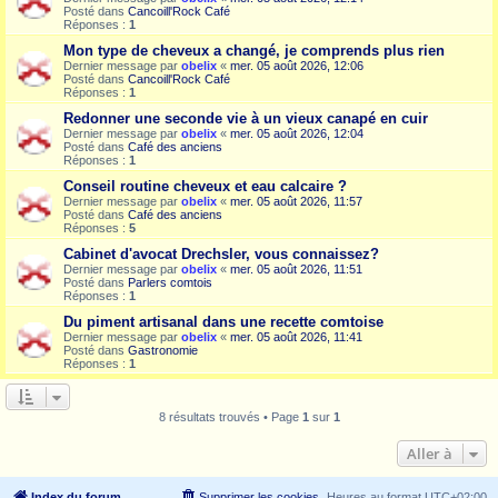
Posté dans
Cancoill'Rock Café
Réponses :
1
Mon type de cheveux a changé, je comprends plus rien
Dernier message par
obelix
«
mer. 05 août 2026, 12:06
Posté dans
Cancoill'Rock Café
Réponses :
1
Redonner une seconde vie à un vieux canapé en cuir
Dernier message par
obelix
«
mer. 05 août 2026, 12:04
Posté dans
Café des anciens
Réponses :
1
Conseil routine cheveux et eau calcaire ?
Dernier message par
obelix
«
mer. 05 août 2026, 11:57
Posté dans
Café des anciens
Réponses :
5
Cabinet d'avocat Drechsler, vous connaissez?
Dernier message par
obelix
«
mer. 05 août 2026, 11:51
Posté dans
Parlers comtois
Réponses :
1
Du piment artisanal dans une recette comtoise
Dernier message par
obelix
«
mer. 05 août 2026, 11:41
Posté dans
Gastronomie
Réponses :
1
8 résultats trouvés • Page
1
sur
1
Aller à
Index du forum
Supprimer les cookies
Heures au format
UTC+02:00