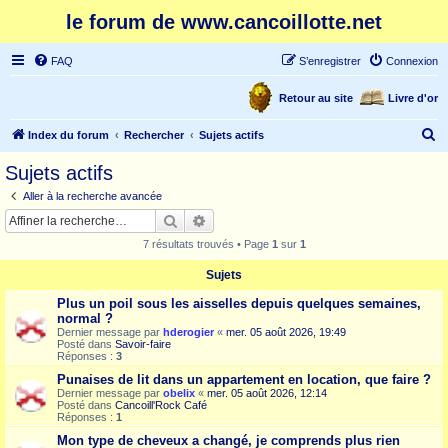
le forum de www.cancoillotte.net
FAQ
S’enregistrer
Connexion
Retour au site
Livre d'or
R
Index du forum
Rechercher
Sujets actifs
e
Sujets actifs
c
Aller à la recherche avancée
h
Rechercher
Recherche avancée
e
7 résultats trouvés • Page
1
sur
1
r
Sujets
c
Plus un poil sous les aisselles depuis quelques semaines,
h
normal ?
e
Dernier message par
hderogier
«
mer. 05 août 2026, 19:49
Posté dans
Savoir-faire
r
Réponses :
3
Punaises de lit dans un appartement en location, que faire ?
Dernier message par
obelix
«
mer. 05 août 2026, 12:14
Posté dans
Cancoill'Rock Café
Réponses :
1
Mon type de cheveux a changé, je comprends plus rien