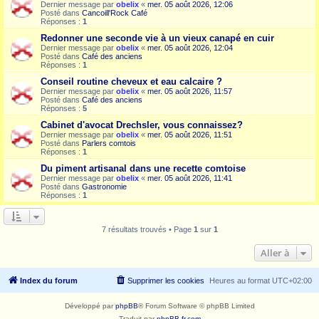
Dernier message par
obelix
«
mer. 05 août 2026, 12:06
Posté dans
Cancoill'Rock Café
Réponses :
1
Redonner une seconde vie à un vieux canapé en cuir
Dernier message par
obelix
«
mer. 05 août 2026, 12:04
Posté dans
Café des anciens
Réponses :
1
Conseil routine cheveux et eau calcaire ?
Dernier message par
obelix
«
mer. 05 août 2026, 11:57
Posté dans
Café des anciens
Réponses :
5
Cabinet d'avocat Drechsler, vous connaissez?
Dernier message par
obelix
«
mer. 05 août 2026, 11:51
Posté dans
Parlers comtois
Réponses :
1
Du piment artisanal dans une recette comtoise
Dernier message par
obelix
«
mer. 05 août 2026, 11:41
Posté dans
Gastronomie
Réponses :
1
7 résultats trouvés • Page
1
sur
1
Aller à
Index du forum
Supprimer les cookies
Heures au format
UTC+02:00
Développé par
phpBB
® Forum Software © phpBB Limited
Traduit par
phpBB-fr.com