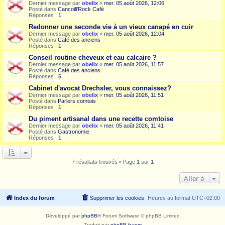
Dernier message par
obelix
«
mer. 05 août 2026, 12:06
Posté dans
Cancoill'Rock Café
Réponses :
1
Redonner une seconde vie à un vieux canapé en cuir
Dernier message par
obelix
«
mer. 05 août 2026, 12:04
Posté dans
Café des anciens
Réponses :
1
Conseil routine cheveux et eau calcaire ?
Dernier message par
obelix
«
mer. 05 août 2026, 11:57
Posté dans
Café des anciens
Réponses :
5
Cabinet d'avocat Drechsler, vous connaissez?
Dernier message par
obelix
«
mer. 05 août 2026, 11:51
Posté dans
Parlers comtois
Réponses :
1
Du piment artisanal dans une recette comtoise
Dernier message par
obelix
«
mer. 05 août 2026, 11:41
Posté dans
Gastronomie
Réponses :
1
7 résultats trouvés • Page
1
sur
1
Aller à
Index du forum
Supprimer les cookies
Heures au format
UTC+02:00
Développé par
phpBB
® Forum Software © phpBB Limited
Traduit par
phpBB-fr.com