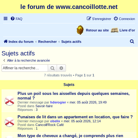
le forum de www.cancoillotte.net
FAQ
S’enregistrer
Connexion
Retour au site
Livre d'or
R
Index du forum
Rechercher
Sujets actifs
e
Sujets actifs
c
Aller à la recherche avancée
h
Rechercher
Recherche avancée
e
7 résultats trouvés • Page
1
sur
1
r
Sujets
c
Plus un poil sous les aisselles depuis quelques semaines,
h
normal ?
e
Dernier message par
hderogier
«
mer. 05 août 2026, 19:49
Posté dans
Savoir-faire
r
Réponses :
3
Punaises de lit dans un appartement en location, que faire ?
Dernier message par
obelix
«
mer. 05 août 2026, 12:14
Posté dans
Cancoill'Rock Café
Réponses :
1
Mon type de cheveux a changé, je comprends plus rien