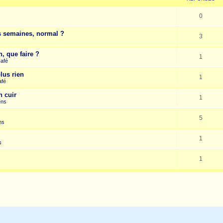
0
es semaines, normal ?
3
, que faire ?
1
Café
lus rien
1
afé
n cuir
1
ens
5
ns
1
s
1