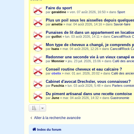
Faire du sport
par
geraldine
»
ven. 07 août 2026, 16:50
» dans
Sport
Plus un poil sous les aisselles depuis quelqu
par
arnette
»
mar. 04 août 2026, 14:16
» dans
Savoir-faire
Punaises de lit dans un appartement en location
par
guillot
»
lun. 03 août 2026, 14:11
» dans
Cancoill'Rock 
Mon type de cheveux a changé, je comprends p
par
Isara
»
mar. 04 août 2026, 12:26
» dans
Cancoill'Rock C
Redonner une seconde vie à un vieux canapé e
par
Monnier
»
jeu. 23 juil. 2026, 15:06
» dans
Café des anci
Conseil routine cheveux et eau calcaire ?
par
obelix
»
mer. 01 avr. 2026, 20:02
» dans
Café des ancie
Cabinet d'avocat Drechsler, vous connaissez?
par
Fuschia
»
lun. 03 août 2026, 5:48
» dans
Parlers comtoi
Du piment artisanal dans une recette comtoise
par
June
»
mar. 04 août 2026, 14:32
» dans
Gastronomie
Aller à la recherche avancée
Index du forum