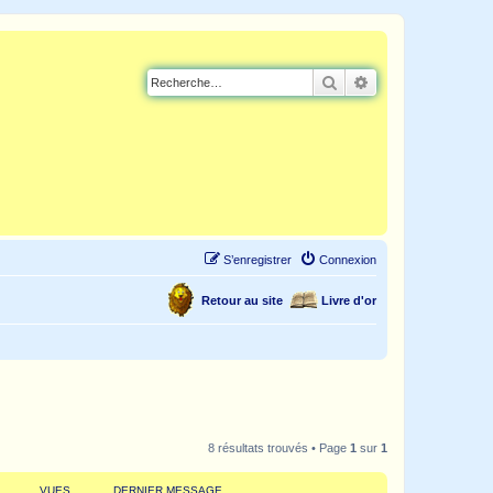
Rechercher
Recherche avancé
S’enregistrer
Connexion
Retour au site
Livre d'or
8 résultats trouvés • Page
1
sur
1
VUES
DERNIER MESSAGE