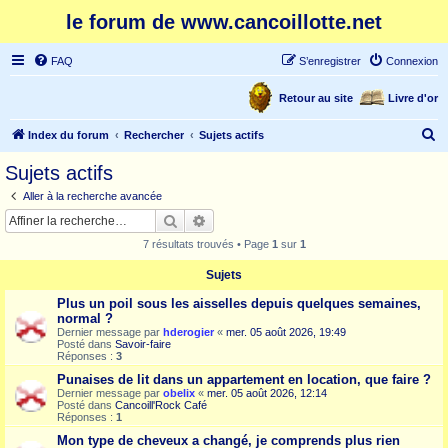
le forum de www.cancoillotte.net
FAQ
S’enregistrer
Connexion
Retour au site
Livre d'or
R
Index du forum
Rechercher
Sujets actifs
e
Sujets actifs
c
Aller à la recherche avancée
h
Rechercher
Recherche avancée
e
7 résultats trouvés • Page
1
sur
1
r
Sujets
c
Plus un poil sous les aisselles depuis quelques semaines,
h
normal ?
e
Dernier message par
hderogier
«
mer. 05 août 2026, 19:49
Posté dans
Savoir-faire
r
Réponses :
3
Punaises de lit dans un appartement en location, que faire ?
Dernier message par
obelix
«
mer. 05 août 2026, 12:14
Posté dans
Cancoill'Rock Café
Réponses :
1
Mon type de cheveux a changé, je comprends plus rien