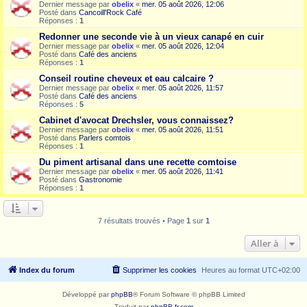
Dernier message par
obelix
«
mer. 05 août 2026, 12:06
Posté dans
Cancoill'Rock Café
Réponses :
1
Redonner une seconde vie à un vieux canapé en cuir
Dernier message par
obelix
«
mer. 05 août 2026, 12:04
Posté dans
Café des anciens
Réponses :
1
Conseil routine cheveux et eau calcaire ?
Dernier message par
obelix
«
mer. 05 août 2026, 11:57
Posté dans
Café des anciens
Réponses :
5
Cabinet d'avocat Drechsler, vous connaissez?
Dernier message par
obelix
«
mer. 05 août 2026, 11:51
Posté dans
Parlers comtois
Réponses :
1
Du piment artisanal dans une recette comtoise
Dernier message par
obelix
«
mer. 05 août 2026, 11:41
Posté dans
Gastronomie
Réponses :
1
7 résultats trouvés • Page
1
sur
1
Aller à
Index du forum
Supprimer les cookies
Heures au format
UTC+02:00
Développé par
phpBB
® Forum Software © phpBB Limited
Traduit par
phpBB-fr.com