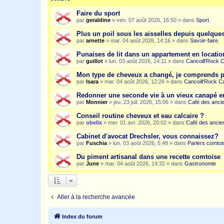
Faire du sport
par
geraldine
»
ven. 07 août 2026, 16:50
» dans
Sport
Plus un poil sous les aisselles depuis quelqu
par
arnette
»
mar. 04 août 2026, 14:16
» dans
Savoir-faire
Punaises de lit dans un appartement en location
par
guillot
»
lun. 03 août 2026, 14:11
» dans
Cancoill'Rock 
Mon type de cheveux a changé, je comprends p
par
Isara
»
mar. 04 août 2026, 12:26
» dans
Cancoill'Rock C
Redonner une seconde vie à un vieux canapé e
par
Monnier
»
jeu. 23 juil. 2026, 15:06
» dans
Café des anci
Conseil routine cheveux et eau calcaire ?
par
obelix
»
mer. 01 avr. 2026, 20:02
» dans
Café des ancie
Cabinet d'avocat Drechsler, vous connaissez?
par
Fuschia
»
lun. 03 août 2026, 5:48
» dans
Parlers comtoi
Du piment artisanal dans une recette comtoise
par
June
»
mar. 04 août 2026, 14:32
» dans
Gastronomie
Aller à la recherche avancée
Index du forum