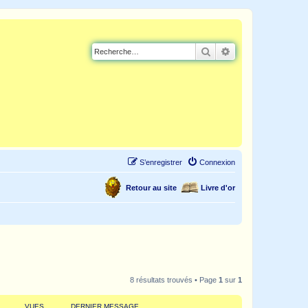
Rechercher
Recherche avancé
S’enregistrer
Connexion
Retour au site
Livre d'or
8 résultats trouvés • Page
1
sur
1
VUES
DERNIER MESSAGE