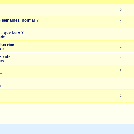
0
es semaines, normal ?
3
, que faire ?
1
Café
lus rien
1
afé
n cuir
1
ens
5
ns
1
s
1