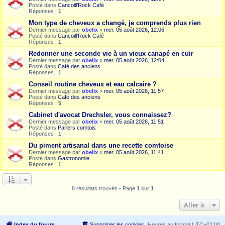
Posté dans
Cancoill'Rock Café
Réponses :
1
Mon type de cheveux a changé, je comprends plus rien
Dernier message par
obelix
«
mer. 05 août 2026, 12:06
Posté dans
Cancoill'Rock Café
Réponses :
1
Redonner une seconde vie à un vieux canapé en cuir
Dernier message par
obelix
«
mer. 05 août 2026, 12:04
Posté dans
Café des anciens
Réponses :
1
Conseil routine cheveux et eau calcaire ?
Dernier message par
obelix
«
mer. 05 août 2026, 11:57
Posté dans
Café des anciens
Réponses :
5
Cabinet d'avocat Drechsler, vous connaissez?
Dernier message par
obelix
«
mer. 05 août 2026, 11:51
Posté dans
Parlers comtois
Réponses :
1
Du piment artisanal dans une recette comtoise
Dernier message par
obelix
«
mer. 05 août 2026, 11:41
Posté dans
Gastronomie
Réponses :
1
8 résultats trouvés • Page
1
sur
1
Aller à
Index du forum
Supprimer les cookies
Heures au format
UTC+02:00