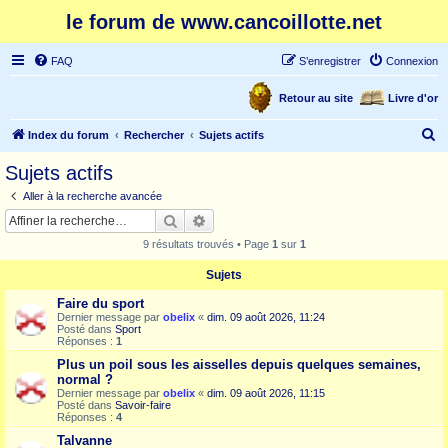
le forum de www.cancoillotte.net
FAQ
S’enregistrer
Connexion
Retour au site
Livre d'or
R
Index du forum
Rechercher
Sujets actifs
e
Sujets actifs
c
Aller à la recherche avancée
h
Rechercher
Recherche avancée
e
9 résultats trouvés • Page
1
sur
1
r
Sujets
c
Faire du sport
h
Dernier message par
obelix
«
dim. 09 août 2026, 11:24
e
Posté dans
Sport
Réponses :
1
r
Plus un poil sous les aisselles depuis quelques semaines,
normal ?
Dernier message par
obelix
«
dim. 09 août 2026, 11:15
Posté dans
Savoir-faire
Réponses :
4
Talvanne