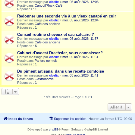
Dernier message par
obelix
«
mer. 05 août 2026, 12:06
Posté dans
Cancoill'Rock Café
Réponses :
1
Redonner une seconde vie à un vieux canapé en cuir
Dernier message par
obelix
«
mer. 05 août 2026, 12:04
Posté dans
Café des anciens
Réponses :
1
Conseil routine cheveux et eau calcaire ?
Dernier message par
obelix
«
mer. 05 août 2026, 11:57
Posté dans
Café des anciens
Réponses :
5
Cabinet d'avocat Drechsler, vous connaissez?
Dernier message par
obelix
«
mer. 05 août 2026, 11:51
Posté dans
Parlers comtois
Réponses :
1
Du piment artisanal dans une recette comtoise
Dernier message par
obelix
«
mer. 05 août 2026, 11:41
Posté dans
Gastronomie
Réponses :
1
7 résultats trouvés • Page
1
sur
1
Aller à
Index du forum
Supprimer les cookies
Heures au format
UTC+02:00
Développé par
phpBB
® Forum Software © phpBB Limited
Traduit par
phpBB-fr.com