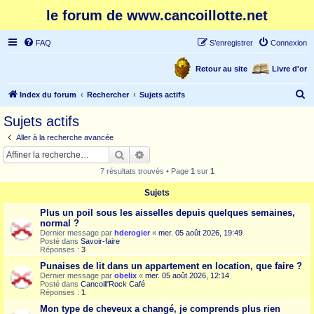
le forum de www.cancoillotte.net
FAQ
S’enregistrer
Connexion
Retour au site
Livre d'or
R
Index du forum
Rechercher
Sujets actifs
e
Sujets actifs
c
Aller à la recherche avancée
h
Rechercher
Recherche avancée
e
7 résultats trouvés • Page
1
sur
1
r
Sujets
c
Plus un poil sous les aisselles depuis quelques semaines,
h
normal ?
e
Dernier message par
hderogier
«
mer. 05 août 2026, 19:49
Posté dans
Savoir-faire
r
Réponses :
3
Punaises de lit dans un appartement en location, que faire ?
Dernier message par
obelix
«
mer. 05 août 2026, 12:14
Posté dans
Cancoill'Rock Café
Réponses :
1
Mon type de cheveux a changé, je comprends plus rien