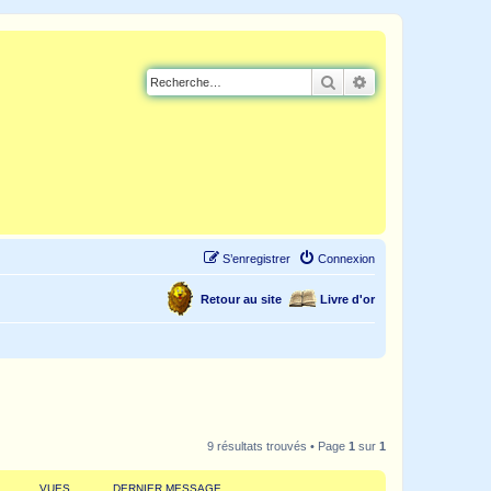
Rechercher
Recherche avancé
S’enregistrer
Connexion
Retour au site
Livre d'or
9 résultats trouvés • Page
1
sur
1
VUES
DERNIER MESSAGE