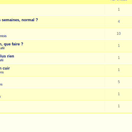
1
es semaines, normal ?
4
10
mtois
, que faire ?
1
Café
lus rien
1
afé
n cuir
1
ens
5
ns
1
s
1