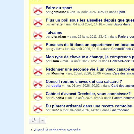
Faire du sport
par
geraldine
»
ven. 07 août 2026, 16:50
» dans
Sport
Plus un poil sous les aisselles depuis quelqu
par
arnette
»
mar. 04 août 2026, 14:16
» dans
Savoir-faire
Talvanne
par
pieradam
»
sam. 22 janv. 2011, 23:42
» dans
Parlers co
Punaises de lit dans un appartement en location
par
guillot
»
lun. 03 août 2026, 14:11
» dans
Cancoill'Rock 
Mon type de cheveux a changé, je comprends p
par
Isara
»
mar. 04 août 2026, 12:26
» dans
Cancoill'Rock C
Redonner une seconde vie à un vieux canapé e
par
Monnier
»
jeu. 23 juil. 2026, 15:06
» dans
Café des anci
Conseil routine cheveux et eau calcaire ?
par
obelix
»
mer. 01 avr. 2026, 20:02
» dans
Café des ancie
Cabinet d'avocat Drechsler, vous connaissez?
par
Fuschia
»
lun. 03 août 2026, 5:48
» dans
Parlers comtoi
Du piment artisanal dans une recette comtoise
par
June
»
mar. 04 août 2026, 14:32
» dans
Gastronomie
Aller à la recherche avancée