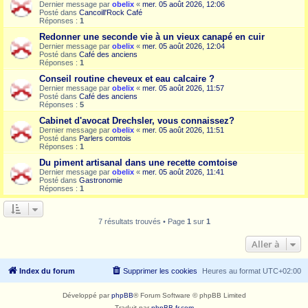
Dernier message par
obelix
«
mer. 05 août 2026, 12:06
Posté dans
Cancoill'Rock Café
Réponses :
1
Redonner une seconde vie à un vieux canapé en cuir
Dernier message par
obelix
«
mer. 05 août 2026, 12:04
Posté dans
Café des anciens
Réponses :
1
Conseil routine cheveux et eau calcaire ?
Dernier message par
obelix
«
mer. 05 août 2026, 11:57
Posté dans
Café des anciens
Réponses :
5
Cabinet d'avocat Drechsler, vous connaissez?
Dernier message par
obelix
«
mer. 05 août 2026, 11:51
Posté dans
Parlers comtois
Réponses :
1
Du piment artisanal dans une recette comtoise
Dernier message par
obelix
«
mer. 05 août 2026, 11:41
Posté dans
Gastronomie
Réponses :
1
7 résultats trouvés • Page
1
sur
1
Aller à
Index du forum
Supprimer les cookies
Heures au format
UTC+02:00
Développé par
phpBB
® Forum Software © phpBB Limited
Traduit par
phpBB-fr.com