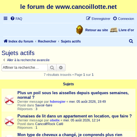
le forum de www.cancoillotte.net
FAQ
S’enregistrer
Connexion
Retour au site
Livre d'or
R
Index du forum
Rechercher
Sujets actifs
e
Sujets actifs
c
Aller à la recherche avancée
h
Rechercher
Recherche avancée
e
7 résultats trouvés • Page
1
sur
1
r
Sujets
c
Plus un poil sous les aisselles depuis quelques semaines,
h
normal ?
e
Dernier message par
hderogier
«
mer. 05 août 2026, 19:49
Posté dans
Savoir-faire
r
Réponses :
3
Punaises de lit dans un appartement en location, que faire ?
Dernier message par
obelix
«
mer. 05 août 2026, 12:14
Posté dans
Cancoill'Rock Café
Réponses :
1
Mon type de cheveux a changé, je comprends plus rien