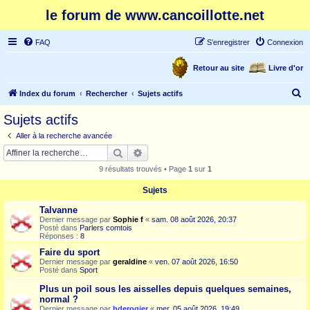
le forum de www.cancoillotte.net
FAQ
S’enregistrer
Connexion
Retour au site
Livre d'or
R
Index du forum
Rechercher
Sujets actifs
e
Sujets actifs
c
Aller à la recherche avancée
h
Rechercher
Recherche avancée
e
9 résultats trouvés • Page
1
sur
1
r
Sujets
c
Talvanne
h
Dernier message par
Sophie f
«
sam. 08 août 2026, 20:37
e
Posté dans
Parlers comtois
Réponses :
8
r
Faire du sport
Dernier message par
geraldine
«
ven. 07 août 2026, 16:50
Posté dans
Sport
Plus un poil sous les aisselles depuis quelques semaines,
normal ?
Dernier message par
hderogier
«
mer. 05 août 2026, 19:49