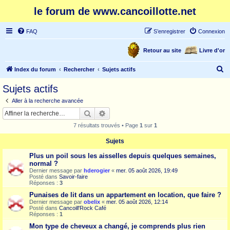
le forum de www.cancoillotte.net
FAQ
S’enregistrer
Connexion
Retour au site
Livre d'or
R
Index du forum
Rechercher
Sujets actifs
e
Sujets actifs
c
Aller à la recherche avancée
h
Rechercher
Recherche avancée
e
7 résultats trouvés • Page
1
sur
1
r
Sujets
c
Plus un poil sous les aisselles depuis quelques semaines,
h
normal ?
e
Dernier message par
hderogier
«
mer. 05 août 2026, 19:49
Posté dans
Savoir-faire
r
Réponses :
3
Punaises de lit dans un appartement en location, que faire ?
Dernier message par
obelix
«
mer. 05 août 2026, 12:14
Posté dans
Cancoill'Rock Café
Réponses :
1
Mon type de cheveux a changé, je comprends plus rien