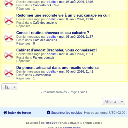
Dernier message par
obelix
«
mer. 05 août 2026, 12:06
Posté dans
Cancoill'Rock Café
Réponses :
1
Redonner une seconde vie à un vieux canapé en cuir
Dernier message par
obelix
«
mer. 05 août 2026, 12:04
Posté dans
Café des anciens
Réponses :
1
Conseil routine cheveux et eau calcaire ?
Dernier message par
obelix
«
mer. 05 août 2026, 11:57
Posté dans
Café des anciens
Réponses :
5
Cabinet d'avocat Drechsler, vous connaissez?
Dernier message par
obelix
«
mer. 05 août 2026, 11:51
Posté dans
Parlers comtois
Réponses :
1
Du piment artisanal dans une recette comtoise
Dernier message par
obelix
«
mer. 05 août 2026, 11:41
Posté dans
Gastronomie
Réponses :
1
7 résultats trouvés • Page
1
sur
1
Aller à
Index du forum
Supprimer les cookies
Heures au format
UTC+02:00
Développé par
phpBB
® Forum Software © phpBB Limited
Traduit par
phpBB-fr.com