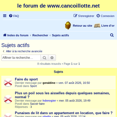
le forum de www.cancoillotte.net
FAQ
S’enregistrer
Connexion
Retour au site
Livre d'or
R
Index du forum
Rechercher
Sujets actifs
e
Sujets actifs
c
Aller à la recherche avancée
h
Rechercher
Recherche avancée
e
8 résultats trouvés • Page
1
sur
1
r
Sujets
c
Faire du sport
h
Dernier message par
geraldine
«
ven. 07 août 2026, 16:50
e
Posté dans
Sport
r
Plus un poil sous les aisselles depuis quelques semaines,
normal ?
Dernier message par
hderogier
«
mer. 05 août 2026, 19:49
Posté dans
Savoir-faire
Réponses :
3
Punaises de lit dans un appartement en location, que faire ?
Dernier message par
obelix
«
mer. 05 août 2026, 12:14