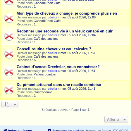
Posté dans
Cancoill'Rock Café
Réponses :
1
Mon type de cheveux a changé, je comprends plus rien
Dernier message par
obelix
«
mer. 05 août 2026, 12:06
Posté dans
Cancoill'Rock Café
Réponses :
1
Redonner une seconde vie à un vieux canapé en cuir
Dernier message par
obelix
«
mer. 05 août 2026, 12:04
Posté dans
Café des anciens
Réponses :
1
Conseil routine cheveux et eau calcaire ?
Dernier message par
obelix
«
mer. 05 août 2026, 11:57
Posté dans
Café des anciens
Réponses :
5
Cabinet d'avocat Drechsler, vous connaissez?
Dernier message par
obelix
«
mer. 05 août 2026, 11:51
Posté dans
Parlers comtois
Réponses :
1
Du piment artisanal dans une recette comtoise
Dernier message par
obelix
«
mer. 05 août 2026, 11:41
Posté dans
Gastronomie
Réponses :
1
8 résultats trouvés • Page
1
sur
1
Aller à
Index du forum
Supprimer les cookies
Heures au format
UTC+02:00