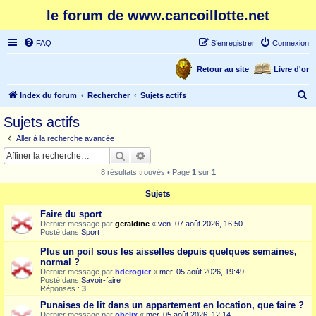
le forum de www.cancoillotte.net
FAQ
S’enregistrer
Connexion
Retour au site
Livre d'or
R
Index du forum
Rechercher
Sujets actifs
e
Sujets actifs
c
Aller à la recherche avancée
h
Rechercher
Recherche avancée
e
8 résultats trouvés • Page
1
sur
1
r
Sujets
c
Faire du sport
h
Dernier message par
geraldine
«
ven. 07 août 2026, 16:50
e
Posté dans
Sport
r
Plus un poil sous les aisselles depuis quelques semaines,
normal ?
Dernier message par
hderogier
«
mer. 05 août 2026, 19:49
Posté dans
Savoir-faire
Réponses :
3
Punaises de lit dans un appartement en location, que faire ?
Dernier message par
obelix
«
mer. 05 août 2026, 12:14