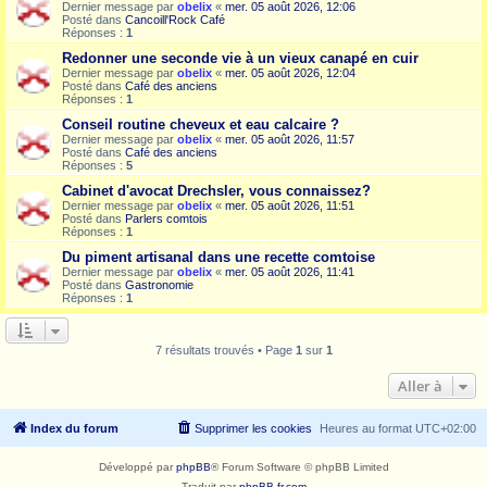
Dernier message par
obelix
«
mer. 05 août 2026, 12:06
Posté dans
Cancoill'Rock Café
Réponses :
1
Redonner une seconde vie à un vieux canapé en cuir
Dernier message par
obelix
«
mer. 05 août 2026, 12:04
Posté dans
Café des anciens
Réponses :
1
Conseil routine cheveux et eau calcaire ?
Dernier message par
obelix
«
mer. 05 août 2026, 11:57
Posté dans
Café des anciens
Réponses :
5
Cabinet d'avocat Drechsler, vous connaissez?
Dernier message par
obelix
«
mer. 05 août 2026, 11:51
Posté dans
Parlers comtois
Réponses :
1
Du piment artisanal dans une recette comtoise
Dernier message par
obelix
«
mer. 05 août 2026, 11:41
Posté dans
Gastronomie
Réponses :
1
7 résultats trouvés • Page
1
sur
1
Aller à
Index du forum
Supprimer les cookies
Heures au format
UTC+02:00
Développé par
phpBB
® Forum Software © phpBB Limited
Traduit par
phpBB-fr.com