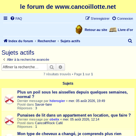
le forum de www.cancoillotte.net
FAQ
S’enregistrer
Connexion
Retour au site
Livre d'or
R
Index du forum
Rechercher
Sujets actifs
e
Sujets actifs
c
Aller à la recherche avancée
h
Rechercher
Recherche avancée
e
7 résultats trouvés • Page
1
sur
1
r
Sujets
c
Plus un poil sous les aisselles depuis quelques semaines,
h
normal ?
e
Dernier message par
hderogier
«
mer. 05 août 2026, 19:49
Posté dans
Savoir-faire
r
Réponses :
3
Punaises de lit dans un appartement en location, que faire ?
Dernier message par
obelix
«
mer. 05 août 2026, 12:14
Posté dans
Cancoill'Rock Café
Réponses :
1
Mon type de cheveux a changé, je comprends plus rien