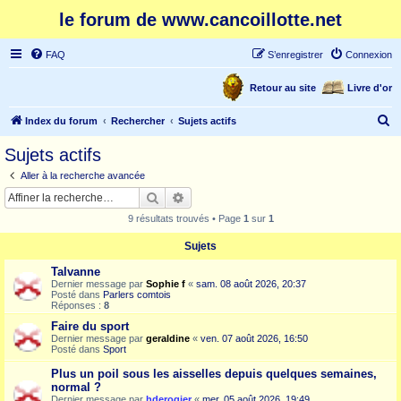
le forum de www.cancoillotte.net
FAQ
S’enregistrer
Connexion
Retour au site
Livre d'or
R
Index du forum
Rechercher
Sujets actifs
e
Sujets actifs
c
Aller à la recherche avancée
h
Rechercher
Recherche avancée
e
9 résultats trouvés • Page
1
sur
1
r
Sujets
c
Talvanne
h
Dernier message par
Sophie f
«
sam. 08 août 2026, 20:37
e
Posté dans
Parlers comtois
Réponses :
8
r
Faire du sport
Dernier message par
geraldine
«
ven. 07 août 2026, 16:50
Posté dans
Sport
Plus un poil sous les aisselles depuis quelques semaines,
normal ?
Dernier message par
hderogier
«
mer. 05 août 2026, 19:49