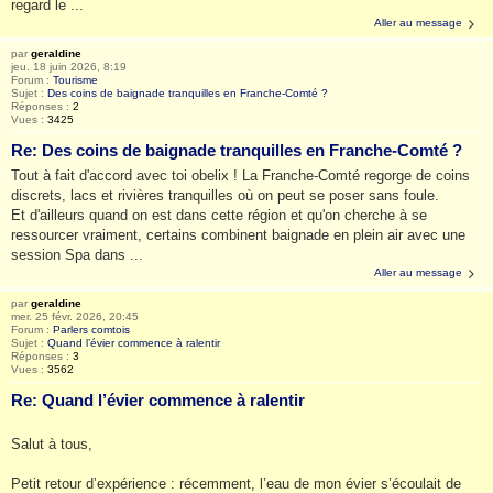
regard le ...
Aller au message
par
geraldine
jeu. 18 juin 2026, 8:19
Forum :
Tourisme
Sujet :
Des coins de baignade tranquilles en Franche-Comté ?
Réponses :
2
Vues :
3425
Re: Des coins de baignade tranquilles en Franche-Comté ?
Tout à fait d'accord avec toi obelix ! La Franche-Comté regorge de coins
discrets, lacs et rivières tranquilles où on peut se poser sans foule.
Et d'ailleurs quand on est dans cette région et qu'on cherche à se
ressourcer vraiment, certains combinent baignade en plein air avec une
session Spa dans ...
Aller au message
par
geraldine
mer. 25 févr. 2026, 20:45
Forum :
Parlers comtois
Sujet :
Quand l’évier commence à ralentir
Réponses :
3
Vues :
3562
Re: Quand l’évier commence à ralentir
Salut à tous,
Petit retour d’expérience : récemment, l’eau de mon évier s’écoulait de