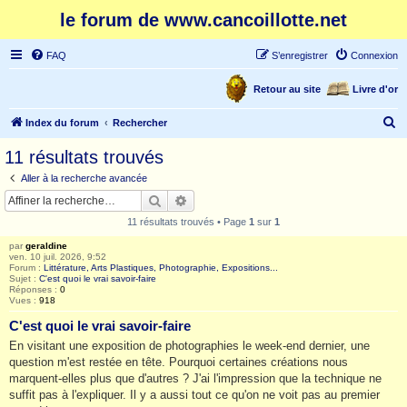
le forum de www.cancoillotte.net
FAQ
S’enregistrer
Connexion
Retour au site
Livre d'or
R
Index du forum
Rechercher
e
11 résultats trouvés
c
Aller à la recherche avancée
h
Rechercher
Recherche avancée
e
11 résultats trouvés • Page
1
sur
1
r
par
geraldine
c
ven. 10 juil. 2026, 9:52
Forum :
Littérature, Arts Plastiques, Photographie, Expositions...
h
Sujet :
C'est quoi le vrai savoir-faire
Réponses :
0
e
Vues :
918
r
C'est quoi le vrai savoir-faire
En visitant une exposition de photographies le week-end dernier, une
question m'est restée en tête. Pourquoi certaines créations nous
marquent-elles plus que d'autres ? J'ai l'impression que la technique ne
suffit pas à l'expliquer. Il y a aussi tout ce qu'on ne voit pas au premier