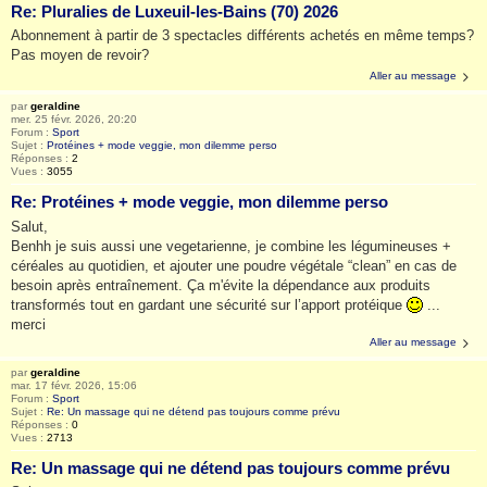
Re: Pluralies de Luxeuil-les-Bains (70) 2026
Abonnement à partir de 3 spectacles différents achetés en même temps?
Pas moyen de revoir?
Aller au message
par
geraldine
mer. 25 févr. 2026, 20:20
Forum :
Sport
Sujet :
Protéines + mode veggie, mon dilemme perso
Réponses :
2
Vues :
3055
Re: Protéines + mode veggie, mon dilemme perso
Salut,
Benhh je suis aussi une vegetarienne, je combine les légumineuses +
céréales au quotidien, et ajouter une poudre végétale “clean” en cas de
besoin après entraînement. Ça m'évite la dépendance aux produits
transformés tout en gardant une sécurité sur l’apport protéique
...
merci
Aller au message
par
geraldine
mar. 17 févr. 2026, 15:06
Forum :
Sport
Sujet :
Re: Un massage qui ne détend pas toujours comme prévu
Réponses :
0
Vues :
2713
Re: Un massage qui ne détend pas toujours comme prévu