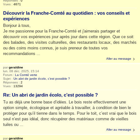
Réponses :
0
Vues :
4671
Découvrir la Franche-Comté au quotidien : vos conseils et
expériences
Bonjour à tous,
Je me passionne pour la Franche-Comté et j'aimerais partager et
découvrir vos expériences jour après jour dans cette région. Que ce soit
des balades, des visites culturelles, des restaurants locaux, des marchés
ou des coins moins connus, je suis preneur de toutes vos
recommandations ...
Aller au message
par
geraldine
lun. 08 déc. 2025, 15:14
Forum :
La Comté verte
Sujet :
Un abri de jardin écolo, c’est possible ?
Réponses :
2
Vues :
13294
Re: Un abri de jardin écolo, c’est possible ?
Tu as déjà une bonne base d’idées. Le bois reste effectivement une
option simple, écologique et agréable à travailler, à condition de bien le
protéger pour qu’il tienne dans le temps. Pour le toit, c’est vrai que le bois
seul n’est pas idéal, donc récupérer des matériaux comme de vieilles
tuiles ou ...
Aller au message
par
geraldine