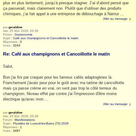
plus en plus lentement, jusqu’à presque stagner. J’ai d’abord pensé que
ça passerait, mais clairement non. Plutôt que d’utiliser des produits
chimiques, j’ai fait appel à une entreprise de débouchage à Namur ...
Aller au message
par
geraldine
mer. 25 févr. 2026, 20:39
Forum :
Gastronomie
Sujet :
Café aux champignons et Cancoillotte le matin
Réponses :
0
Vues :
3243
Re: Café aux champignons et Cancoillotte le matin
Salut,
Bon j'ai fini par craquer pour les fameux cafés adaptogènes là.
Franchement j'avais peur pour le goût avec ma tartine de cancoillotte
mais ça passe crème en vrai, on sent pas trop le côté terreux du
champignon. Niveau effet par contre j'ai l'impression d'être moins
électrique qu'avec mon ...
Aller au message
par
geraldine
mer. 25 févr. 2026, 20:29
Forum :
Manifestations
Sujet :
Pluralies de Luxeuil-les-Bains (70) 2026
Réponses :
1
Vues :
3497