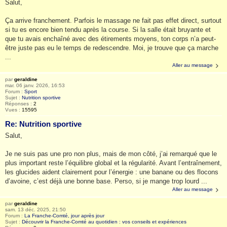
Salut,
Ça arrive franchement. Parfois le massage ne fait pas effet direct, surtout
si tu es encore bien tendu après la course. Si la salle était bruyante et
que tu avais enchaîné avec des étirements moyens, ton corps n’a peut-
être juste pas eu le temps de redescendre. Moi, je trouve que ça marche
...
Aller au message
par
geraldine
mar. 06 janv. 2026, 16:53
Forum :
Sport
Sujet :
Nutrition sportive
Réponses :
2
Vues :
15595
Re: Nutrition sportive
Salut,
Je ne suis pas une pro non plus, mais de mon côté, j’ai remarqué que le
plus important reste l’équilibre global et la régularité. Avant l’entraînement,
les glucides aident clairement pour l’énergie : une banane ou des flocons
d’avoine, c’est déjà une bonne base. Perso, si je mange trop lourd ...
Aller au message
par
geraldine
sam. 13 déc. 2025, 21:50
Forum :
La Franche-Comté, jour après jour
Sujet :
Découvrir la Franche-Comté au quotidien : vos conseils et expériences