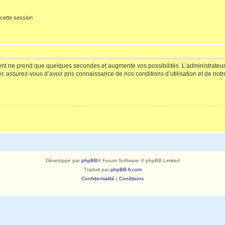
cette session
ment ne prend que quelques secondes et augmente vos possibilités. L’administrate
 assurez-vous d’avoir pris connaissance de nos conditions d’utilisation et de notre 
Développé par
phpBB
® Forum Software © phpBB Limited
Traduit par
phpBB-fr.com
Confidentialité
|
Conditions