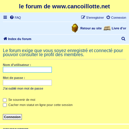
le forum de www.cancoillotte.net
FAQ
S’enregistrer
Connexion
Retour au site
Livre d'or
R
Index du forum
e
Le forum exige que vous soyez enregistré et connecté pour
c
pouvoir consulter le profil des membres.
h
Nom d’utilisateur :
e
r
Mot de passe :
c
h
J’ai oublié mon mot de passe
e
Se souvenir de moi
r
Cacher mon statut en ligne pour cette session