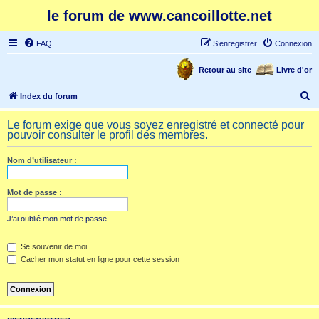
le forum de www.cancoillotte.net
FAQ
S’enregistrer
Connexion
Retour au site
Livre d'or
R
Index du forum
e
Le forum exige que vous soyez enregistré et connecté pour
c
pouvoir consulter le profil des membres.
h
Nom d’utilisateur :
e
r
Mot de passe :
c
h
J’ai oublié mon mot de passe
e
Se souvenir de moi
r
Cacher mon statut en ligne pour cette session