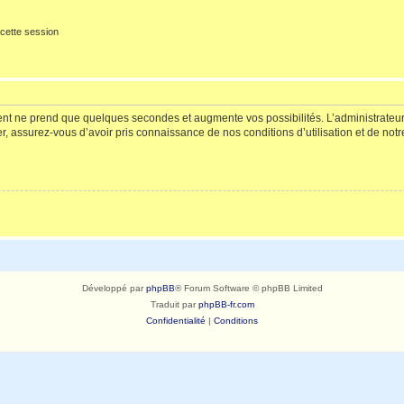
cette session
ment ne prend que quelques secondes et augmente vos possibilités. L’administrate
 assurez-vous d’avoir pris connaissance de nos conditions d’utilisation et de notre 
Développé par
phpBB
® Forum Software © phpBB Limited
Traduit par
phpBB-fr.com
Confidentialité
|
Conditions