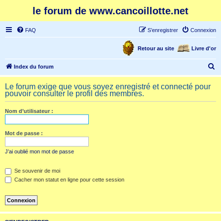
le forum de www.cancoillotte.net
FAQ
S’enregistrer
Connexion
Retour au site
Livre d'or
R
Index du forum
e
Le forum exige que vous soyez enregistré et connecté pour
c
pouvoir consulter le profil des membres.
h
Nom d’utilisateur :
e
r
Mot de passe :
c
h
J’ai oublié mon mot de passe
e
Se souvenir de moi
r
Cacher mon statut en ligne pour cette session