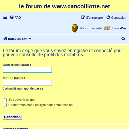
le forum de www.cancoillotte.net
FAQ
S’enregistrer
Connexion
Retour au site
Livre d'or
R
Index du forum
e
Le forum exige que vous soyez enregistré et connecté pour
c
pouvoir consulter le profil des membres.
h
Nom d’utilisateur :
e
r
Mot de passe :
c
h
J’ai oublié mon mot de passe
e
Se souvenir de moi
r
Cacher mon statut en ligne pour cette session