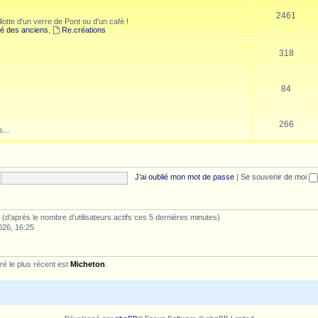
2461
lotte d'un verre de Pont ou d'un café !
é des anciens
,
Re.créations
318
84
266
...
J’ai oublié mon mot de passe
|
Se souvenir de moi
tés (d’après le nombre d’utilisateurs actifs ces 5 dernières minutes)
026, 16:25
é le plus récent est
Micheton
.