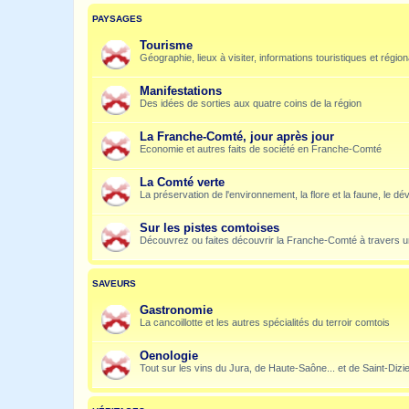
PAYSAGES
Tourisme
Géographie, lieux à visiter, informations touristiques et régio
Manifestations
Des idées de sorties aux quatre coins de la région
La Franche-Comté, jour après jour
Economie et autres faits de société en Franche-Comté
La Comté verte
La préservation de l'environnement, la flore et la faune, le dé
Sur les pistes comtoises
Découvrez ou faites découvrir la Franche-Comté à travers u
SAVEURS
Gastronomie
La cancoillotte et les autres spécialités du terroir comtois
Oenologie
Tout sur les vins du Jura, de Haute-Saône... et de Saint-Dizi