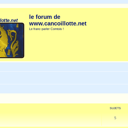
le forum de
www.cancoillotte.net
Le franc-parler Comtois !
SUJETS
5