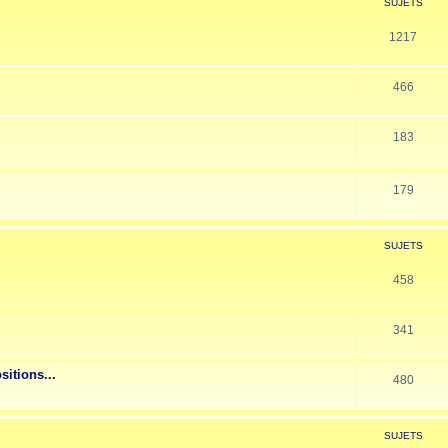
SUJETS
1217
466
183
179
SUJETS
458
341
sitions...
480
SUJETS