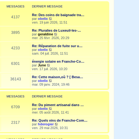
r
l
MESSAGES
DERNIER MESSAGE
e
d
Re: Des coins de baignade tra…
e
4137
V
par
obelix
r
o
ven. 19 juin 2026, 11:51
n
i
i
r
Re: Pluralies de Luxeuil-les-…
e
3895
l
V
par
geraldine
r
e
o
mer. 25 févr. 2026, 20:29
m
d
i
e
e
r
Re: Réparation de fuite sur u…
s
4233
r
l
V
par
obelix
s
n
e
o
sam. 04 juil. 2026, 11:51
a
i
d
i
g
e
e
r
e
énergie solaire en Franche-Co…
r
6301
r
l
V
par
June
m
n
e
o
ven. 17 juil. 2026, 10:20
e
i
d
i
s
e
e
r
Re: Cette maison,où ? [ Besa…
s
r
36143
r
l
V
par
obelix
a
m
n
e
o
mar. 09 janv. 2024, 19:46
g
e
i
d
i
e
s
e
e
r
s
r
r
l
MESSAGES
DERNIER MESSAGE
a
m
n
e
g
e
i
d
e
Re: Du piment artisanal dans …
s
e
e
6709
V
par
obelix
s
r
r
o
mer. 05 août 2026, 11:41
a
m
n
i
g
e
i
r
e
Re: Quels vins de Franche-Com…
s
e
2317
l
V
par
hderogier
s
r
e
o
ven. 29 mai 2026, 10:31
a
m
d
i
g
e
e
r
e
s
r
l