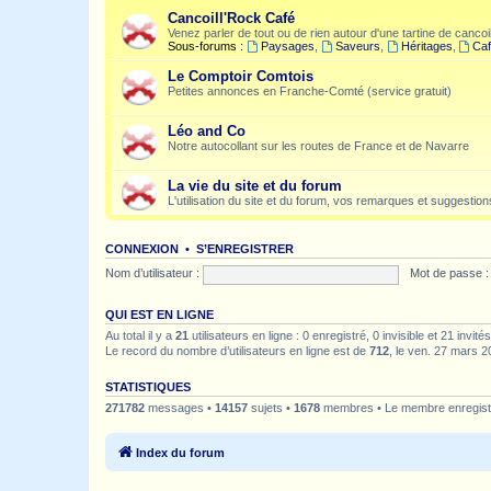
Cancoill'Rock Café
Venez parler de tout ou de rien autour d'une tartine de cancoil
Sous-forums :
Paysages
,
Saveurs
,
Héritages
,
Caf
Le Comptoir Comtois
Petites annonces en Franche-Comté (service gratuit)
Léo and Co
Notre autocollant sur les routes de France et de Navarre
La vie du site et du forum
L'utilisation du site et du forum, vos remarques et suggestions
CONNEXION
•
S’ENREGISTRER
Nom d’utilisateur :
Mot de passe :
QUI EST EN LIGNE
Au total il y a
21
utilisateurs en ligne : 0 enregistré, 0 invisible et 21 invi
Le record du nombre d’utilisateurs en ligne est de
712
, le ven. 27 mars 2
STATISTIQUES
271782
messages •
14157
sujets •
1678
membres • Le membre enregistr
Index du forum