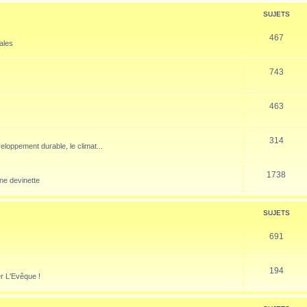
SUJETS
467
nales
743
463
314
veloppement durable, le climat...
1738
ne devinette
SUJETS
691
194
er L'Evêque !