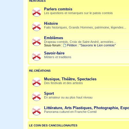
HÉRITAGES
Parlers comtois
Les questions et remarques sur le patois comtois
Histoire
Faits historiques, Grands Hommes, patrimoine, légendes...
Emblèmes
Drapeau comtois, Croix de Saint-André, armoiries...
Sous-forum :
Pétition : "Sauvons le Lion comtois"
Savoir-faire
Métiers et traditions
RE.CRÉATIONS
Musique, Théâtre, Spectacles
Des festivals et des artistes
Sport
En amateur ou au plus haut niveau
Littérature, Arts Plastiques, Photographie, Expo
Panorama culturel en Franche-Comté
LE COIN DES CANCOILLONAUTES