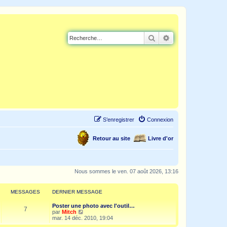
Rechercher
Recherche avancé
S’enregistrer
Connexion
Retour au site
Livre d'or
Nous sommes le ven. 07 août 2026, 13:16
MESSAGES
DERNIER MESSAGE
Poster une photo avec l'outil…
7
V
par
Mitch
o
mar. 14 déc. 2010, 19:04
i