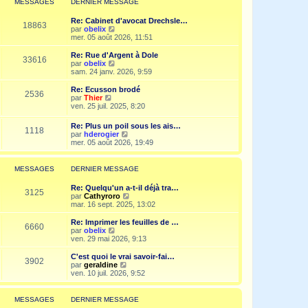
MESSAGES
DERNIER MESSAGE
s
n
e
a
i
d
g
Re: Cabinet d'avocat Drechsle…
e
e
18863
e
V
par
obelix
r
r
o
mer. 05 août 2026, 11:51
m
n
i
e
i
r
Re: Rue d'Argent à Dole
s
e
33616
l
V
par
obelix
s
r
e
o
sam. 24 janv. 2026, 9:59
a
m
d
i
g
e
e
r
e
Re: Ecusson brodé
s
2536
r
l
V
par
Thier
s
n
e
o
ven. 25 juil. 2025, 8:20
a
i
d
i
g
e
e
r
e
Re: Plus un poil sous les ais…
r
r
1118
l
V
par
hderogier
m
n
e
o
mer. 05 août 2026, 19:49
e
i
d
i
s
e
e
r
s
r
r
l
a
MESSAGES
DERNIER MESSAGE
m
n
e
g
e
i
d
e
s
Re: Quelqu'un a-t-il déjà tra…
e
e
3125
s
V
par
Cathyroro
r
r
a
o
mar. 16 sept. 2025, 13:02
m
n
g
i
e
i
e
r
s
Re: Imprimer les feuilles de …
e
6660
l
s
V
par
obelix
r
e
a
o
ven. 29 mai 2026, 9:13
m
d
g
i
e
e
e
r
C'est quoi le vrai savoir-fai…
s
3902
r
l
V
par
geraldine
s
n
e
o
ven. 10 juil. 2026, 9:52
a
i
d
i
g
e
e
r
e
r
r
l
MESSAGES
DERNIER MESSAGE
m
n
e