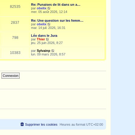
e
i
d
Re: Punaises de lit dans un a…
s
e
e
82535
V
par
obelix
s
r
r
o
mer. 05 août 2026, 12:14
a
m
n
i
g
e
i
r
e
s
Re: Une question sur les femm…
e
2837
l
s
V
par
obelix
r
e
a
o
mar. 14 juil. 2026, 16:31
m
d
g
i
e
e
e
r
s
Léo dans le Jura
r
798
l
s
V
par
Thier
n
e
a
o
jeu. 25 juin 2026, 8:27
i
d
g
i
e
e
e
r
V
par
Sylvainp
r
10383
r
l
o
lun. 09 mars 2026, 8:57
m
n
e
i
e
i
d
r
s
e
e
l
s
r
r
e
a
m
n
d
g
e
i
e
e
s
e
r
s
r
n
a
m
i
g
e
e
e
s
r
s
m
a
e
g
s
e
s
a
g
e
Supprimer les cookies
Heures au format
UTC+02:00