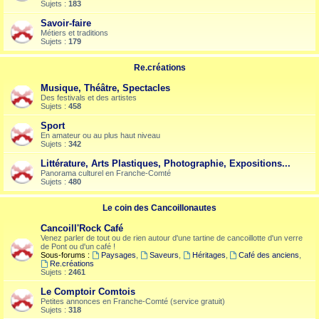
Sujets :
183
Savoir-faire
Métiers et traditions
Sujets :
179
Re.créations
Musique, Théâtre, Spectacles
Des festivals et des artistes
Sujets :
458
Sport
En amateur ou au plus haut niveau
Sujets :
342
Littérature, Arts Plastiques, Photographie, Expositions...
Panorama culturel en Franche-Comté
Sujets :
480
Le coin des Cancoillonautes
Cancoill'Rock Café
Venez parler de tout ou de rien autour d'une tartine de cancoillotte d'un verre
de Pont ou d'un café !
Sous-forums :
Paysages
,
Saveurs
,
Héritages
,
Café des anciens
,
Re.créations
Sujets :
2461
Le Comptoir Comtois
Petites annonces en Franche-Comté (service gratuit)
Sujets :
318