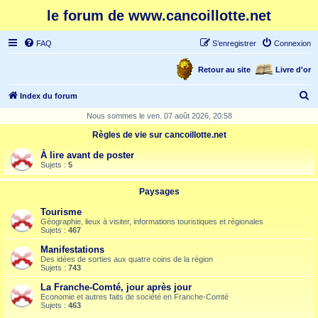
le forum de www.cancoillotte.net
FAQ
S’enregistrer
Connexion
Retour au site
Livre d'or
R
Index du forum
e
Nous sommes le ven. 07 août 2026, 20:58
c
Règles de vie sur cancoillotte.net
h
À lire avant de poster
e
Sujets :
5
r
Paysages
c
Tourisme
h
Géographie, lieux à visiter, informations touristiques et régionales
Sujets :
467
e
Manifestations
r
Des idées de sorties aux quatre coins de la région
Sujets :
743
La Franche-Comté, jour après jour
Economie et autres faits de société en Franche-Comté
Sujets :
463