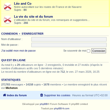
Léo and Co
Notre autocollant sur les routes de France et de Navarre
Sujets :
84
La vie du site et du forum
L'utilisation du site et du forum, vos remarques et suggestions...
Sujets :
266
CONNEXION
•
S’ENREGISTRER
Nom d’utilisateur :
Mot de passe :
J’ai oublié mon mot de passe
Se souvenir de moi
QUI EST EN LIGNE
Au total il y a
29
utilisateurs en ligne : 2 enregistrés, 0 invisible et 27 invités (d’après le
nombre d’utilisateurs actifs ces 5 dernières minutes)
Le record du nombre d’utilisateurs en ligne est de
712
, le ven. 27 mars 2026, 16:25
STATISTIQUES
271783
messages •
14158
sujets •
1678
membres • Le membre enregistré le plus récent
est
Micheton
.
Index du forum
Supprimer les cookies
Heures au format
UTC+02:00
Développé par
phpBB
® Forum Software © phpBB Limited
Traduit par
phpBB-fr.com