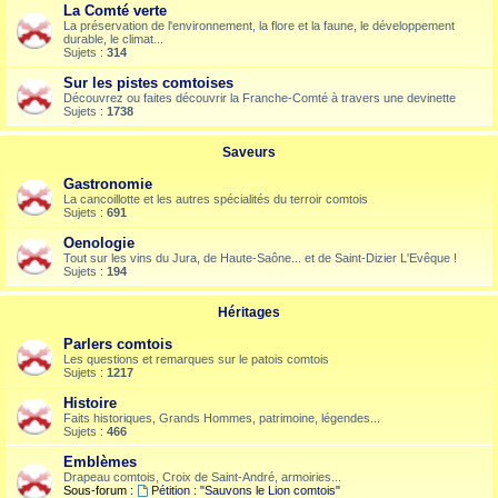
La Comté verte
La préservation de l'environnement, la flore et la faune, le développement
durable, le climat...
Sujets :
314
Sur les pistes comtoises
Découvrez ou faites découvrir la Franche-Comté à travers une devinette
Sujets :
1738
Saveurs
Gastronomie
La cancoillotte et les autres spécialités du terroir comtois
Sujets :
691
Oenologie
Tout sur les vins du Jura, de Haute-Saône... et de Saint-Dizier L'Evêque !
Sujets :
194
Héritages
Parlers comtois
Les questions et remarques sur le patois comtois
Sujets :
1217
Histoire
Faits historiques, Grands Hommes, patrimoine, légendes...
Sujets :
466
Emblèmes
Drapeau comtois, Croix de Saint-André, armoiries...
Sous-forum :
Pétition : "Sauvons le Lion comtois"