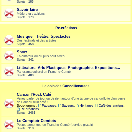
Sujets :
183
Savoir-faire
Métiers et traditions
Sujets :
179
Re.créations
Musique, Théâtre, Spectacles
Des festivals et des artistes
Sujets :
458
Sport
En amateur ou au plus haut niveau
Sujets :
342
Littérature, Arts Plastiques, Photographie, Expositions...
Panorama culturel en Franche-Comté
Sujets :
480
Le coin des Cancoillonautes
Cancoill'Rock Café
Venez parler de tout ou de rien autour d'une tartine de cancoillotte d'un verre
de Pont ou d'un café !
Sous-forums :
Paysages
,
Saveurs
,
Héritages
,
Café des anciens
,
Re.créations
Sujets :
2461
Le Comptoir Comtois
Petites annonces en Franche-Comté (service gratuit)
Sujets :
318