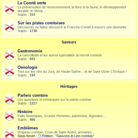
La Comté verte
La préservation de l'environnement, la flore et la faune, le développement
durable, le climat...
Sujets :
314
Sur les pistes comtoises
Découvrez ou faites découvrir la Franche-Comté à travers une devinette
Sujets :
1738
Saveurs
Gastronomie
La cancoillotte et les autres spécialités du terroir comtois
Sujets :
691
Oenologie
Tout sur les vins du Jura, de Haute-Saône... et de Saint-Dizier L'Evêque !
Sujets :
194
Héritages
Parlers comtois
Les questions et remarques sur le patois comtois
Sujets :
1217
Histoire
Faits historiques, Grands Hommes, patrimoine, légendes...
Sujets :
466
Emblèmes
Drapeau comtois, Croix de Saint-André, armoiries...
Sous-forum :
Pétition : "Sauvons le Lion comtois"