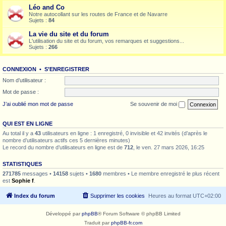
Léo and Co
Notre autocollant sur les routes de France et de Navarre
Sujets :
84
La vie du site et du forum
L'utilisation du site et du forum, vos remarques et suggestions...
Sujets :
266
CONNEXION
•
S’ENREGISTRER
Nom d’utilisateur :
Mot de passe :
J’ai oublié mon mot de passe
Se souvenir de moi
QUI EST EN LIGNE
Au total il y a
43
utilisateurs en ligne : 1 enregistré, 0 invisible et 42 invités (d’après le
nombre d’utilisateurs actifs ces 5 dernières minutes)
Le record du nombre d’utilisateurs en ligne est de
712
, le ven. 27 mars 2026, 16:25
STATISTIQUES
271785
messages •
14158
sujets •
1680
membres • Le membre enregistré le plus récent
est
Sophie f
.
Index du forum
Supprimer les cookies
Heures au format
UTC+02:00
Développé par
phpBB
® Forum Software © phpBB Limited
Traduit par
phpBB-fr.com