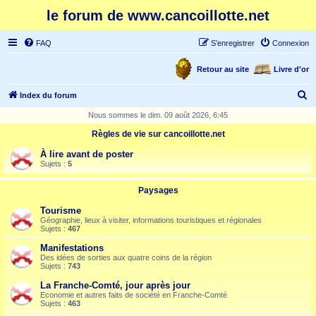
le forum de www.cancoillotte.net
FAQ
S’enregistrer
Connexion
Retour au site
Livre d'or
R
Index du forum
e
Nous sommes le dim. 09 août 2026, 6:45
c
Règles de vie sur cancoillotte.net
h
À lire avant de poster
e
Sujets :
5
r
Paysages
c
Tourisme
h
Géographie, lieux à visiter, informations touristiques et régionales
Sujets :
467
e
Manifestations
r
Des idées de sorties aux quatre coins de la région
Sujets :
743
La Franche-Comté, jour après jour
Economie et autres faits de société en Franche-Comté
Sujets :
463