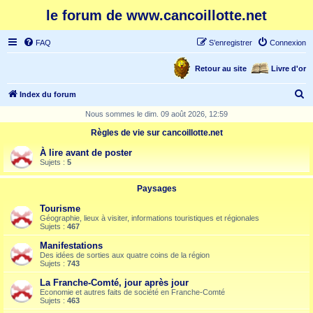
le forum de www.cancoillotte.net
FAQ
S’enregistrer
Connexion
Retour au site
Livre d'or
R
Index du forum
e
Nous sommes le dim. 09 août 2026, 12:59
c
Règles de vie sur cancoillotte.net
h
À lire avant de poster
e
Sujets :
5
r
Paysages
c
Tourisme
h
Géographie, lieux à visiter, informations touristiques et régionales
Sujets :
467
e
Manifestations
r
Des idées de sorties aux quatre coins de la région
Sujets :
743
La Franche-Comté, jour après jour
Economie et autres faits de société en Franche-Comté
Sujets :
463