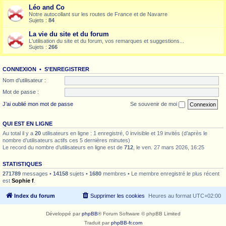
Léo and Co
Notre autocollant sur les routes de France et de Navarre
Sujets :
84
La vie du site et du forum
L'utilisation du site et du forum, vos remarques et suggestions...
Sujets :
266
CONNEXION
•
S’ENREGISTRER
Nom d’utilisateur :
Mot de passe :
J’ai oublié mon mot de passe
Se souvenir de moi
QUI EST EN LIGNE
Au total il y a
20
utilisateurs en ligne : 1 enregistré, 0 invisible et 19 invités (d’après le
nombre d’utilisateurs actifs ces 5 dernières minutes)
Le record du nombre d’utilisateurs en ligne est de
712
, le ven. 27 mars 2026, 16:25
STATISTIQUES
271789
messages •
14158
sujets •
1680
membres • Le membre enregistré le plus récent
est
Sophie f
.
Index du forum
Supprimer les cookies
Heures au format
UTC+02:00
Développé par
phpBB
® Forum Software © phpBB Limited
Traduit par
phpBB-fr.com