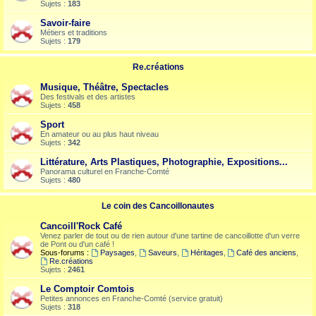
Sujets :
183
Savoir-faire
Métiers et traditions
Sujets :
179
Re.créations
Musique, Théâtre, Spectacles
Des festivals et des artistes
Sujets :
458
Sport
En amateur ou au plus haut niveau
Sujets :
342
Littérature, Arts Plastiques, Photographie, Expositions...
Panorama culturel en Franche-Comté
Sujets :
480
Le coin des Cancoillonautes
Cancoill'Rock Café
Venez parler de tout ou de rien autour d'une tartine de cancoillotte d'un verre
de Pont ou d'un café !
Sous-forums :
Paysages
,
Saveurs
,
Héritages
,
Café des anciens
,
Re.créations
Sujets :
2461
Le Comptoir Comtois
Petites annonces en Franche-Comté (service gratuit)
Sujets :
318