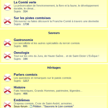
La Comté verte
La préservation de l'environnement, la flore et la faune, le développement
durable, le climat...
Sujets :
314
Sur les pistes comtoises
Découvrez ou faites découvrir la Franche-Comté à travers une devinette
Sujets :
1738
Saveurs
Gastronomie
La cancoillotte et les autres spécialités du terroir comtois
Sujets :
691
Oenologie
Tout sur les vins du Jura, de Haute-Saône... et de Saint-Dizier L'Evêque !
Sujets :
194
Héritages
Parlers comtois
Les questions et remarques sur le patois comtois
Sujets :
1217
Histoire
Faits historiques, Grands Hommes, patrimoine, légendes...
Sujets :
466
Emblèmes
Drapeau comtois, Croix de Saint-André, armoiries...
Sous-forum :
Pétition : "Sauvons le Lion comtois"