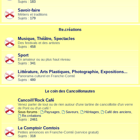
Sujets :
183
Savoir-faire
Métiers et traditions
Sujets :
179
Re.créations
Musique, Théâtre, Spectacles
Des festivals et des artistes
Sujets :
458
Sport
En amateur ou au plus haut niveau
Sujets :
341
Littérature, Arts Plastiques, Photographie, Expositions...
Panorama culturel en Franche-Comté
Sujets :
480
Le coin des Cancoillonautes
Cancoill'Rock Café
Venez parler de tout ou de rien autour d'une tartine de cancoillotte d'un verre
de Pont ou d'un café !
Sous-forums :
Paysages
,
Saveurs
,
Héritages
,
Café des anciens
,
Re.créations
Sujets :
2461
Le Comptoir Comtois
Petites annonces en Franche-Comté (service gratuit)
Sujets :
318