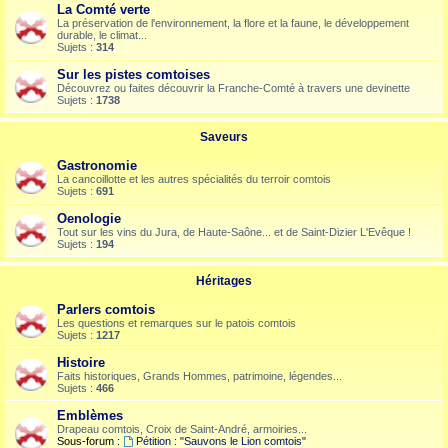
La Comté verte
La préservation de l'environnement, la flore et la faune, le développement
durable, le climat...
Sujets :
314
Sur les pistes comtoises
Découvrez ou faites découvrir la Franche-Comté à travers une devinette
Sujets :
1738
Saveurs
Gastronomie
La cancoillotte et les autres spécialités du terroir comtois
Sujets :
691
Oenologie
Tout sur les vins du Jura, de Haute-Saône... et de Saint-Dizier L'Evêque !
Sujets :
194
Héritages
Parlers comtois
Les questions et remarques sur le patois comtois
Sujets :
1217
Histoire
Faits historiques, Grands Hommes, patrimoine, légendes...
Sujets :
466
Emblèmes
Drapeau comtois, Croix de Saint-André, armoiries...
Sous-forum :
Pétition : "Sauvons le Lion comtois"