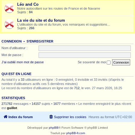
Léo and Co
Notre autocollant sur les routes de France et de Navarre
Sujets :
84
La vie du site et du forum
L'utilisation du site et du forum, vos remarques et suggestions...
Sujets :
266
CONNEXION
•
S’ENREGISTRER
Nom d’utilisateur :
Mot de passe :
J’ai oublié mon mot de passe
Se souvenir de moi
QUI EST EN LIGNE
Au total il y a
33
utilisateurs en ligne : 0 enregistré, 0 invisible et 33 invités (d’après le
nombre d’utilisateurs actifs ces 5 dernières minutes)
Le record du nombre d’utilisateurs en ligne est de
712
, le ven. 27 mars 2026, 16:25
STATISTIQUES
271782
messages •
14157
sujets •
1677
membres • Le membre enregistré le plus récent
est
guillot
.
Index du forum
Supprimer les cookies
Heures au format
UTC+02:00
Développé par
phpBB
® Forum Software © phpBB Limited
Traduit par
phpBB-fr.com