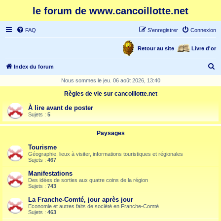
le forum de www.cancoillotte.net
FAQ
S’enregistrer
Connexion
Retour au site
Livre d'or
R
Index du forum
e
Nous sommes le jeu. 06 août 2026, 13:40
c
Règles de vie sur cancoillotte.net
h
À lire avant de poster
e
Sujets :
5
r
Paysages
c
Tourisme
h
Géographie, lieux à visiter, informations touristiques et régionales
Sujets :
467
e
Manifestations
r
Des idées de sorties aux quatre coins de la région
Sujets :
743
La Franche-Comté, jour après jour
Economie et autres faits de société en Franche-Comté
Sujets :
463