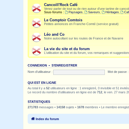
Cancoill'Rock Café
Venez parler de tout ou de rien autour d'une tartine de cancoil
Sous-forums :
Paysages
,
Saveurs
,
Héritages
,
Caf
Le Comptoir Comtois
Petites annonces en Franche-Comté (service gratuit)
Léo and Co
Notre autocollant sur les routes de France et de Navarre
La vie du site et du forum
L'utilisation du site et du forum, vos remarques et suggestions
CONNEXION
•
S’ENREGISTRER
Nom d’utilisateur :
Mot de passe :
QUI EST EN LIGNE
Au total il y a
52
utilisateurs en ligne : 1 enregistré, 0 invisible et 51 invi
Le record du nombre d’utilisateurs en ligne est de
712
, le ven. 27 mars 2
STATISTIQUES
271783
messages •
14158
sujets •
1678
membres • Le membre enregistr
Index du forum