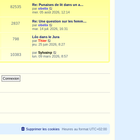
e
i
d
Re: Punaises de lit dans un a…
s
e
e
82535
V
par
obelix
s
r
r
o
mer. 05 août 2026, 12:14
a
m
n
i
g
e
i
r
e
s
Re: Une question sur les femm…
e
2837
l
s
V
par
obelix
r
e
a
o
mar. 14 juil. 2026, 16:31
m
d
g
i
e
e
e
r
s
Léo dans le Jura
r
798
l
s
V
par
Thier
n
e
a
o
jeu. 25 juin 2026, 8:27
i
d
g
i
e
e
e
r
V
par
Sylvainp
r
10383
r
l
o
lun. 09 mars 2026, 8:57
m
n
e
i
e
i
d
r
s
e
e
l
s
r
r
e
a
m
n
d
g
e
i
e
e
s
e
r
s
r
n
a
m
i
g
e
e
e
s
r
s
m
a
e
g
s
e
s
a
g
e
Supprimer les cookies
Heures au format
UTC+02:00