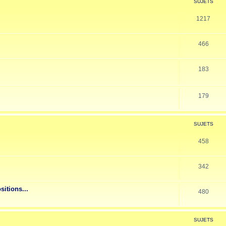
SUJETS
1217
466
183
179
SUJETS
458
342
sitions...
480
SUJETS