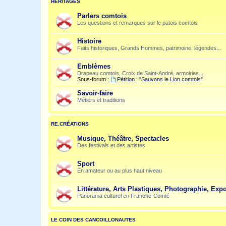
HÉRITAGES
Parlers comtois
Les questions et remarques sur le patois comtois
Histoire
Faits historiques, Grands Hommes, patrimoine, légendes...
Emblèmes
Drapeau comtois, Croix de Saint-André, armoiries...
Sous-forum :
Pétition : "Sauvons le Lion comtois"
Savoir-faire
Métiers et traditions
RE.CRÉATIONS
Musique, Théâtre, Spectacles
Des festivals et des artistes
Sport
En amateur ou au plus haut niveau
Littérature, Arts Plastiques, Photographie, Expo
Panorama culturel en Franche-Comté
LE COIN DES CANCOILLONAUTES