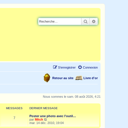
Rechercher
Recherche avancé
S’enregistrer
Connexion
Retour au site
Livre d'or
Nous sommes le sam. 08 août 2026, 4:21
MESSAGES
DERNIER MESSAGE
Poster une photo avec l'outil…
7
V
par
Mitch
o
mar. 14 déc. 2010, 19:04
i