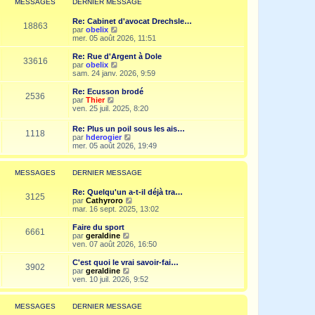
MESSAGES
DERNIER MESSAGE
s
n
e
a
i
d
g
Re: Cabinet d'avocat Drechsle…
e
e
18863
e
V
par
obelix
r
r
o
mer. 05 août 2026, 11:51
m
n
i
e
i
r
Re: Rue d'Argent à Dole
s
e
33616
l
V
par
obelix
s
r
e
o
sam. 24 janv. 2026, 9:59
a
m
d
i
g
e
e
r
e
Re: Ecusson brodé
s
2536
r
l
V
par
Thier
s
n
e
o
ven. 25 juil. 2025, 8:20
a
i
d
i
g
e
e
r
e
Re: Plus un poil sous les ais…
r
r
1118
l
V
par
hderogier
m
n
e
o
mer. 05 août 2026, 19:49
e
i
d
i
s
e
e
r
s
r
r
l
a
MESSAGES
DERNIER MESSAGE
m
n
e
g
e
i
d
e
s
Re: Quelqu'un a-t-il déjà tra…
e
e
3125
s
V
par
Cathyroro
r
r
a
o
mar. 16 sept. 2025, 13:02
m
n
g
i
e
i
e
r
s
Faire du sport
e
6661
l
s
V
par
geraldine
r
e
a
o
ven. 07 août 2026, 16:50
m
d
g
i
e
e
e
r
C'est quoi le vrai savoir-fai…
s
3902
r
l
V
par
geraldine
s
n
e
o
ven. 10 juil. 2026, 9:52
a
i
d
i
g
e
e
r
e
r
r
l
MESSAGES
DERNIER MESSAGE
m
n
e