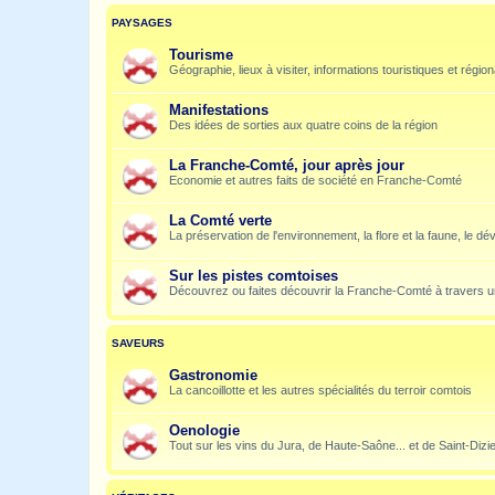
PAYSAGES
Tourisme
Géographie, lieux à visiter, informations touristiques et régio
Manifestations
Des idées de sorties aux quatre coins de la région
La Franche-Comté, jour après jour
Economie et autres faits de société en Franche-Comté
La Comté verte
La préservation de l'environnement, la flore et la faune, le dé
Sur les pistes comtoises
Découvrez ou faites découvrir la Franche-Comté à travers u
SAVEURS
Gastronomie
La cancoillotte et les autres spécialités du terroir comtois
Oenologie
Tout sur les vins du Jura, de Haute-Saône... et de Saint-Dizi