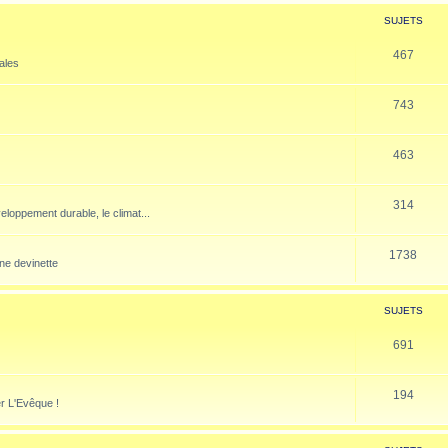
SUJETS
467
nales
743
463
314
veloppement durable, le climat...
1738
ne devinette
SUJETS
691
194
er L'Evêque !