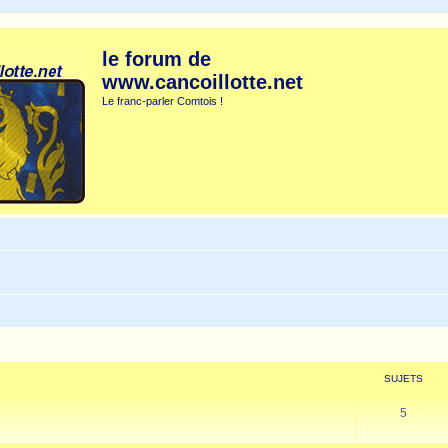
le forum de
www.cancoillotte.net
Le franc-parler Comtois !
SUJETS
5