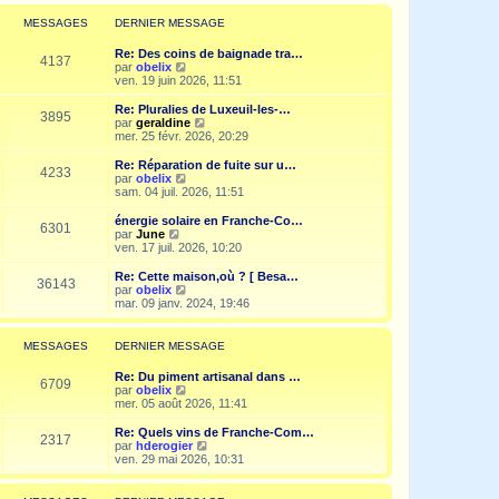
r
l
MESSAGES
DERNIER MESSAGE
e
d
Re: Des coins de baignade tra…
e
4137
V
par
obelix
r
o
ven. 19 juin 2026, 11:51
n
i
i
r
Re: Pluralies de Luxeuil-les-…
e
3895
l
V
par
geraldine
r
e
o
mer. 25 févr. 2026, 20:29
m
d
i
e
e
r
Re: Réparation de fuite sur u…
s
4233
r
l
V
par
obelix
s
n
e
o
sam. 04 juil. 2026, 11:51
a
i
d
i
g
e
e
r
e
énergie solaire en Franche-Co…
r
6301
r
l
V
par
June
m
n
e
o
ven. 17 juil. 2026, 10:20
e
i
d
i
s
e
e
r
Re: Cette maison,où ? [ Besa…
s
r
36143
r
l
V
par
obelix
a
m
n
e
o
mar. 09 janv. 2024, 19:46
g
e
i
d
i
e
s
e
e
r
s
r
r
l
MESSAGES
DERNIER MESSAGE
a
m
n
e
g
e
i
d
e
Re: Du piment artisanal dans …
s
e
e
6709
V
par
obelix
s
r
r
o
mer. 05 août 2026, 11:41
a
m
n
i
g
e
i
r
e
Re: Quels vins de Franche-Com…
s
e
2317
l
V
par
hderogier
s
r
e
o
ven. 29 mai 2026, 10:31
a
m
d
i
g
e
e
r
e
s
r
l