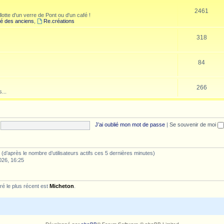
2461
lotte d'un verre de Pont ou d'un café !
é des anciens
,
Re.créations
318
84
266
...
J’ai oublié mon mot de passe
|
Se souvenir de moi
tés (d’après le nombre d’utilisateurs actifs ces 5 dernières minutes)
026, 16:25
é le plus récent est
Micheton
.