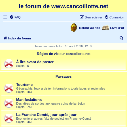
le forum de www.cancoillotte.net
FAQ
S’enregistrer
Connexion
Retour au site
Livre d'or
R
Index du forum
e
Nous sommes le lun. 10 août 2026, 12:32
c
Règles de vie sur cancoillotte.net
h
À lire avant de poster
e
Sujets :
5
r
Paysages
c
Tourisme
h
Géographie, lieux à visiter, informations touristiques et régionales
Sujets :
467
e
Manifestations
r
Des idées de sorties aux quatre coins de la région
Sujets :
743
La Franche-Comté, jour après jour
Economie et autres faits de société en Franche-Comté
Sujets :
463