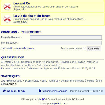
Léo and Co
Notre autocollant sur les routes de France et de Navarre
Sujets :
84
La vie du site et du forum
L'utilisation du site et du forum, vos remarques et suggestions...
Sujets :
266
CONNEXION
•
S’ENREGISTRER
Nom d’utilisateur :
Mot de passe :
J’ai oublié mon mot de passe
Se souvenir de moi
QUI EST EN LIGNE
Au total il y a
48
utilisateurs en ligne : 2 enregistrés, 0 invisible et 46 invités (d’après le
nombre d’utilisateurs actifs ces 5 dernières minutes)
Le record du nombre d’utilisateurs en ligne est de
712
, le ven. 27 mars 2026, 16:25
STATISTIQUES
271789
messages •
14158
sujets •
1680
membres • Le membre enregistré le plus récent
est
Sophie f
.
Index du forum
Supprimer les cookies
Heures au format
UTC+02:00
Développé par
phpBB
® Forum Software © phpBB Limited
Traduit par
phpBB-fr.com