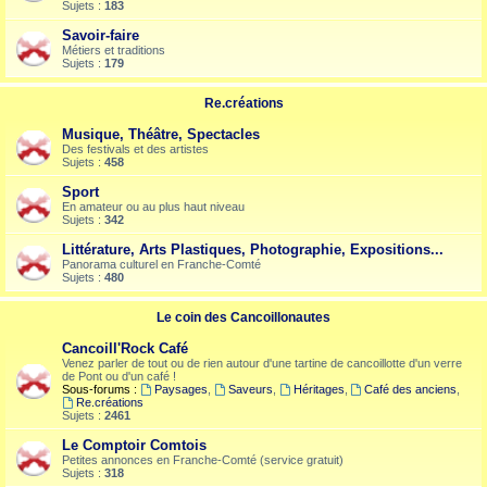
Sujets :
183
Savoir-faire
Métiers et traditions
Sujets :
179
Re.créations
Musique, Théâtre, Spectacles
Des festivals et des artistes
Sujets :
458
Sport
En amateur ou au plus haut niveau
Sujets :
342
Littérature, Arts Plastiques, Photographie, Expositions...
Panorama culturel en Franche-Comté
Sujets :
480
Le coin des Cancoillonautes
Cancoill'Rock Café
Venez parler de tout ou de rien autour d'une tartine de cancoillotte d'un verre
de Pont ou d'un café !
Sous-forums :
Paysages
,
Saveurs
,
Héritages
,
Café des anciens
,
Re.créations
Sujets :
2461
Le Comptoir Comtois
Petites annonces en Franche-Comté (service gratuit)
Sujets :
318