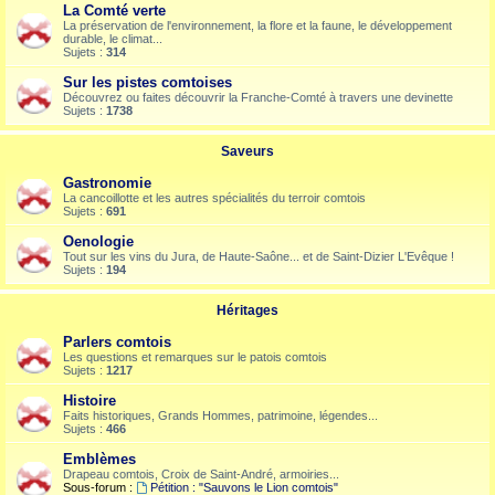
La Comté verte
La préservation de l'environnement, la flore et la faune, le développement
durable, le climat...
Sujets :
314
Sur les pistes comtoises
Découvrez ou faites découvrir la Franche-Comté à travers une devinette
Sujets :
1738
Saveurs
Gastronomie
La cancoillotte et les autres spécialités du terroir comtois
Sujets :
691
Oenologie
Tout sur les vins du Jura, de Haute-Saône... et de Saint-Dizier L'Evêque !
Sujets :
194
Héritages
Parlers comtois
Les questions et remarques sur le patois comtois
Sujets :
1217
Histoire
Faits historiques, Grands Hommes, patrimoine, légendes...
Sujets :
466
Emblèmes
Drapeau comtois, Croix de Saint-André, armoiries...
Sous-forum :
Pétition : "Sauvons le Lion comtois"