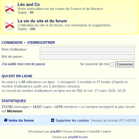
Léo and Co
Notre autocollant sur les routes de France et de Navarre
Sujets :
84
La vie du site et du forum
L'utilisation du site et du forum, vos remarques et suggestions...
Sujets :
266
CONNEXION
•
S’ENREGISTRER
Nom d’utilisateur :
Mot de passe :
J’ai oublié mon mot de passe
Se souvenir de moi
QUI EST EN LIGNE
Au total il y a
38
utilisateurs en ligne : 1 enregistré, 0 invisible et 37 invités (d’après le
nombre d’utilisateurs actifs ces 5 dernières minutes)
Le record du nombre d’utilisateurs en ligne est de
712
, le ven. 27 mars 2026, 16:25
STATISTIQUES
271782
messages •
14157
sujets •
1678
membres • Le membre enregistré le plus récent
est
Micheton
.
Index du forum
Supprimer les cookies
Heures au format
UTC+02:00
Développé par
phpBB
® Forum Software © phpBB Limited
Traduit par
phpBB-fr.com