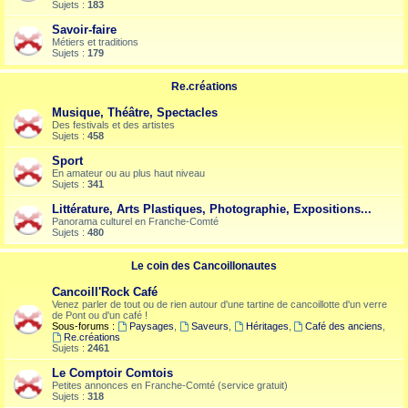
Sujets :
183
Savoir-faire
Métiers et traditions
Sujets :
179
Re.créations
Musique, Théâtre, Spectacles
Des festivals et des artistes
Sujets :
458
Sport
En amateur ou au plus haut niveau
Sujets :
341
Littérature, Arts Plastiques, Photographie, Expositions...
Panorama culturel en Franche-Comté
Sujets :
480
Le coin des Cancoillonautes
Cancoill'Rock Café
Venez parler de tout ou de rien autour d'une tartine de cancoillotte d'un verre
de Pont ou d'un café !
Sous-forums :
Paysages
,
Saveurs
,
Héritages
,
Café des anciens
,
Re.créations
Sujets :
2461
Le Comptoir Comtois
Petites annonces en Franche-Comté (service gratuit)
Sujets :
318