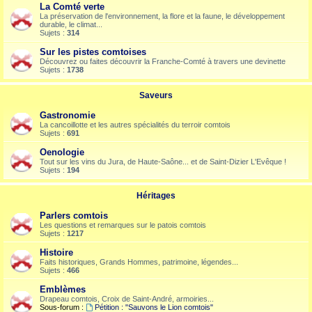
La Comté verte
La préservation de l'environnement, la flore et la faune, le développement
durable, le climat...
Sujets :
314
Sur les pistes comtoises
Découvrez ou faites découvrir la Franche-Comté à travers une devinette
Sujets :
1738
Saveurs
Gastronomie
La cancoillotte et les autres spécialités du terroir comtois
Sujets :
691
Oenologie
Tout sur les vins du Jura, de Haute-Saône... et de Saint-Dizier L'Evêque !
Sujets :
194
Héritages
Parlers comtois
Les questions et remarques sur le patois comtois
Sujets :
1217
Histoire
Faits historiques, Grands Hommes, patrimoine, légendes...
Sujets :
466
Emblèmes
Drapeau comtois, Croix de Saint-André, armoiries...
Sous-forum :
Pétition : "Sauvons le Lion comtois"