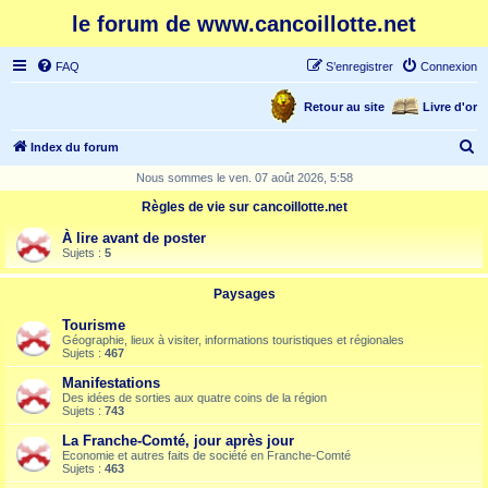
le forum de www.cancoillotte.net
FAQ
S’enregistrer
Connexion
Retour au site
Livre d'or
R
Index du forum
e
Nous sommes le ven. 07 août 2026, 5:58
c
Règles de vie sur cancoillotte.net
h
À lire avant de poster
e
Sujets :
5
r
Paysages
c
Tourisme
h
Géographie, lieux à visiter, informations touristiques et régionales
Sujets :
467
e
Manifestations
r
Des idées de sorties aux quatre coins de la région
Sujets :
743
La Franche-Comté, jour après jour
Economie et autres faits de société en Franche-Comté
Sujets :
463