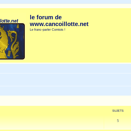
le forum de
www.cancoillotte.net
Le franc-parler Comtois !
SUJETS
5