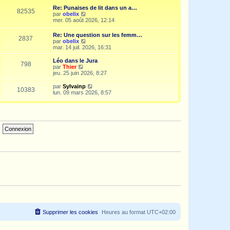
e
i
d
Re: Punaises de lit dans un a…
s
e
e
82535
V
par
obelix
s
r
r
o
mer. 05 août 2026, 12:14
a
m
n
i
g
e
i
r
e
s
Re: Une question sur les femm…
e
2837
l
s
V
par
obelix
r
e
a
o
mar. 14 juil. 2026, 16:31
m
d
g
i
e
e
e
r
s
Léo dans le Jura
r
798
l
s
V
par
Thier
n
e
a
o
jeu. 25 juin 2026, 8:27
i
d
g
i
e
e
e
r
V
par
Sylvainp
r
10383
r
l
o
lun. 09 mars 2026, 8:57
m
n
e
i
e
i
d
r
s
e
e
l
s
r
r
e
a
m
n
d
g
e
i
e
e
s
e
r
s
r
n
a
m
i
g
e
e
e
s
r
s
m
a
e
g
s
e
s
a
g
e
Supprimer les cookies
Heures au format
UTC+02:00