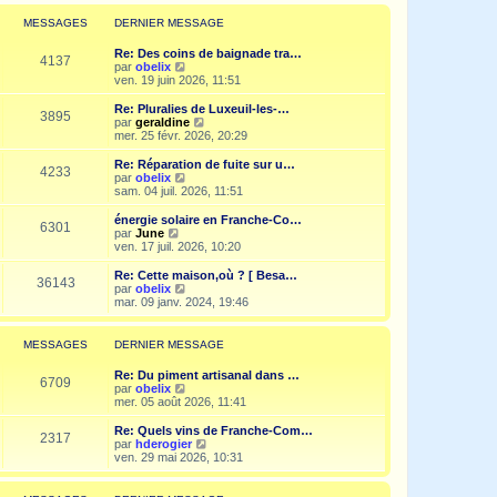
r
l
MESSAGES
DERNIER MESSAGE
e
d
Re: Des coins de baignade tra…
e
4137
V
par
obelix
r
o
ven. 19 juin 2026, 11:51
n
i
i
r
Re: Pluralies de Luxeuil-les-…
e
3895
l
V
par
geraldine
r
e
o
mer. 25 févr. 2026, 20:29
m
d
i
e
e
r
Re: Réparation de fuite sur u…
s
4233
r
l
V
par
obelix
s
n
e
o
sam. 04 juil. 2026, 11:51
a
i
d
i
g
e
e
r
e
énergie solaire en Franche-Co…
r
6301
r
l
V
par
June
m
n
e
o
ven. 17 juil. 2026, 10:20
e
i
d
i
s
e
e
r
Re: Cette maison,où ? [ Besa…
s
r
36143
r
l
V
par
obelix
a
m
n
e
o
mar. 09 janv. 2024, 19:46
g
e
i
d
i
e
s
e
e
r
s
r
r
l
MESSAGES
DERNIER MESSAGE
a
m
n
e
g
e
i
d
e
Re: Du piment artisanal dans …
s
e
e
6709
V
par
obelix
s
r
r
o
mer. 05 août 2026, 11:41
a
m
n
i
g
e
i
r
e
Re: Quels vins de Franche-Com…
s
e
2317
l
V
par
hderogier
s
r
e
o
ven. 29 mai 2026, 10:31
a
m
d
i
g
e
e
r
e
s
r
l