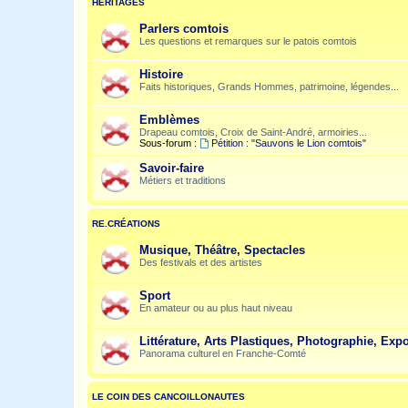
HÉRITAGES
Parlers comtois
Les questions et remarques sur le patois comtois
Histoire
Faits historiques, Grands Hommes, patrimoine, légendes...
Emblèmes
Drapeau comtois, Croix de Saint-André, armoiries...
Sous-forum :
Pétition : "Sauvons le Lion comtois"
Savoir-faire
Métiers et traditions
RE.CRÉATIONS
Musique, Théâtre, Spectacles
Des festivals et des artistes
Sport
En amateur ou au plus haut niveau
Littérature, Arts Plastiques, Photographie, Expo
Panorama culturel en Franche-Comté
LE COIN DES CANCOILLONAUTES