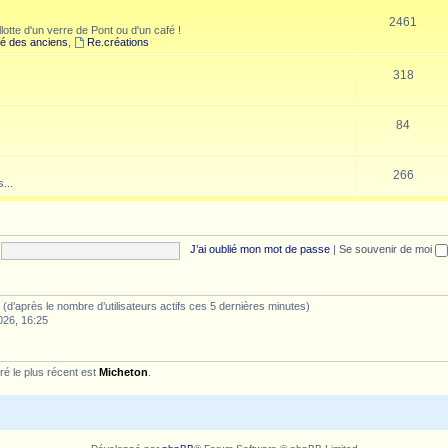
2461
lotte d'un verre de Pont ou d'un café !
é des anciens
,
Re.créations
318
84
266
...
J’ai oublié mon mot de passe
|
Se souvenir de moi
tés (d’après le nombre d’utilisateurs actifs ces 5 dernières minutes)
026, 16:25
é le plus récent est
Micheton
.