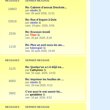
MESSAGES
DERNIER MESSAGE
s
n
e
a
i
d
g
Re: Cabinet d'avocat Drechsle…
e
e
18863
e
V
par
obelix
r
r
o
mer. 05 août 2026, 11:51
m
n
i
e
i
r
Re: Rue d'Argent à Dole
s
e
33616
l
V
par
obelix
s
r
e
o
sam. 24 janv. 2026, 9:59
a
m
d
i
g
e
e
r
e
Re: Ecusson brodé
s
2536
r
l
V
par
Thier
s
n
e
o
ven. 25 juil. 2025, 8:20
a
i
d
i
g
e
e
r
e
Re: Plus un poil sous les ais…
r
r
1118
l
V
par
hderogier
m
n
e
o
mer. 05 août 2026, 19:49
e
i
d
i
s
e
e
r
s
r
r
l
a
MESSAGES
DERNIER MESSAGE
m
n
e
g
e
i
d
e
s
Re: Quelqu'un a-t-il déjà tra…
e
e
3125
s
V
par
Cathyroro
r
r
a
o
mar. 16 sept. 2025, 13:02
m
n
g
i
e
i
e
r
s
Re: Imprimer les feuilles de …
e
6660
l
s
V
par
obelix
r
e
a
o
ven. 29 mai 2026, 9:13
m
d
g
i
e
e
e
r
C'est quoi le vrai savoir-fai…
s
3902
r
l
V
par
geraldine
s
n
e
o
ven. 10 juil. 2026, 9:52
a
i
d
i
g
e
e
r
e
r
r
l
MESSAGES
DERNIER MESSAGE
m
n
e