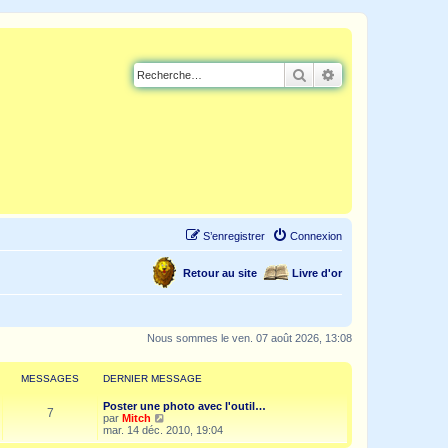
Rechercher
Recherche avancé
S’enregistrer
Connexion
Retour au site
Livre d'or
Nous sommes le ven. 07 août 2026, 13:08
MESSAGES
DERNIER MESSAGE
Poster une photo avec l'outil…
7
V
par
Mitch
o
mar. 14 déc. 2010, 19:04
i