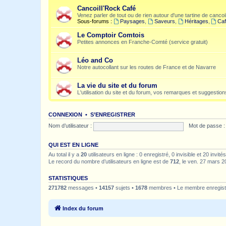
Cancoill'Rock Café
Venez parler de tout ou de rien autour d'une tartine de cancoil
Sous-forums :
Paysages
,
Saveurs
,
Héritages
,
Caf
Le Comptoir Comtois
Petites annonces en Franche-Comté (service gratuit)
Léo and Co
Notre autocollant sur les routes de France et de Navarre
La vie du site et du forum
L'utilisation du site et du forum, vos remarques et suggestions
CONNEXION
•
S’ENREGISTRER
Nom d’utilisateur :
Mot de passe :
QUI EST EN LIGNE
Au total il y a
20
utilisateurs en ligne : 0 enregistré, 0 invisible et 20 invi
Le record du nombre d’utilisateurs en ligne est de
712
, le ven. 27 mars 2
STATISTIQUES
271782
messages •
14157
sujets •
1678
membres • Le membre enregistr
Index du forum