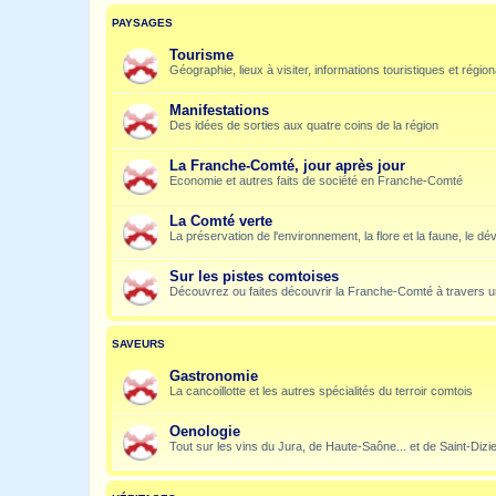
PAYSAGES
Tourisme
Géographie, lieux à visiter, informations touristiques et régio
Manifestations
Des idées de sorties aux quatre coins de la région
La Franche-Comté, jour après jour
Economie et autres faits de société en Franche-Comté
La Comté verte
La préservation de l'environnement, la flore et la faune, le dé
Sur les pistes comtoises
Découvrez ou faites découvrir la Franche-Comté à travers u
SAVEURS
Gastronomie
La cancoillotte et les autres spécialités du terroir comtois
Oenologie
Tout sur les vins du Jura, de Haute-Saône... et de Saint-Dizi