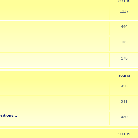
SUJETS
1217
466
183
179
SUJETS
458
341
sitions...
480
SUJETS