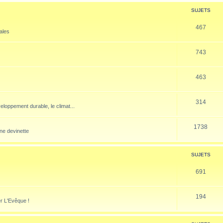
SUJETS
467
nales
743
463
314
veloppement durable, le climat...
1738
ne devinette
SUJETS
691
194
er L'Evêque !