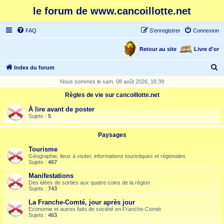
le forum de www.cancoillotte.net
FAQ
S’enregistrer
Connexion
Retour au site
Livre d'or
R
Index du forum
e
Nous sommes le sam. 08 août 2026, 16:39
c
Règles de vie sur cancoillotte.net
h
À lire avant de poster
e
Sujets :
5
r
Paysages
c
Tourisme
h
Géographie, lieux à visiter, informations touristiques et régionales
Sujets :
467
e
Manifestations
r
Des idées de sorties aux quatre coins de la région
Sujets :
743
La Franche-Comté, jour après jour
Economie et autres faits de société en Franche-Comté
Sujets :
463