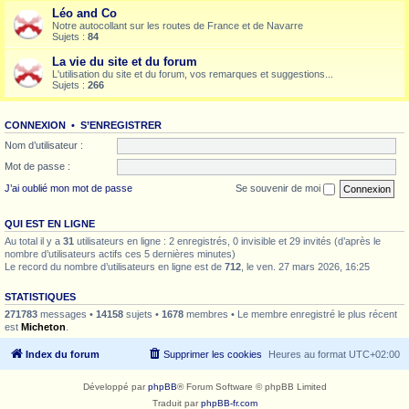
Léo and Co
Notre autocollant sur les routes de France et de Navarre
Sujets :
84
La vie du site et du forum
L'utilisation du site et du forum, vos remarques et suggestions...
Sujets :
266
CONNEXION
•
S’ENREGISTRER
Nom d’utilisateur :
Mot de passe :
J’ai oublié mon mot de passe
Se souvenir de moi
QUI EST EN LIGNE
Au total il y a
31
utilisateurs en ligne : 2 enregistrés, 0 invisible et 29 invités (d’après le
nombre d’utilisateurs actifs ces 5 dernières minutes)
Le record du nombre d’utilisateurs en ligne est de
712
, le ven. 27 mars 2026, 16:25
STATISTIQUES
271783
messages •
14158
sujets •
1678
membres • Le membre enregistré le plus récent
est
Micheton
.
Index du forum
Supprimer les cookies
Heures au format
UTC+02:00
Développé par
phpBB
® Forum Software © phpBB Limited
Traduit par
phpBB-fr.com