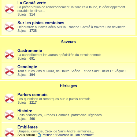
La Comté verte
La préservation de l'environnement, la flore et la faune, le développement
durable, le climat...
Sujets :
314
Sur les pistes comtoises
Découvrez ou faites découvrir la Franche-Comté à travers une devinette
Sujets :
1738
Saveurs
Gastronomie
La cancoillotte et les autres spécialités du terroir comtois
Sujets :
691
Oenologie
Tout sur les vins du Jura, de Haute-Saône... et de Saint-Dizier L'Evêque !
Sujets :
194
Héritages
Parlers comtois
Les questions et remarques sur le patois comtois
Sujets :
1217
Histoire
Faits historiques, Grands Hommes, patrimoine, légendes...
Sujets :
466
Emblèmes
Drapeau comtois, Croix de Saint-André, armoiries...
Sous-forum :
Pétition : "Sauvons le Lion comtois"