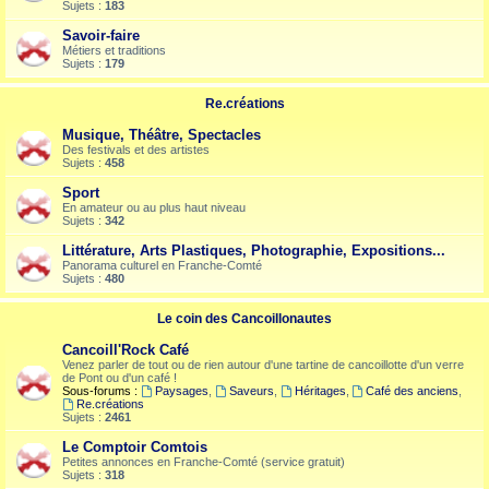
Sujets :
183
Savoir-faire
Métiers et traditions
Sujets :
179
Re.créations
Musique, Théâtre, Spectacles
Des festivals et des artistes
Sujets :
458
Sport
En amateur ou au plus haut niveau
Sujets :
342
Littérature, Arts Plastiques, Photographie, Expositions...
Panorama culturel en Franche-Comté
Sujets :
480
Le coin des Cancoillonautes
Cancoill'Rock Café
Venez parler de tout ou de rien autour d'une tartine de cancoillotte d'un verre
de Pont ou d'un café !
Sous-forums :
Paysages
,
Saveurs
,
Héritages
,
Café des anciens
,
Re.créations
Sujets :
2461
Le Comptoir Comtois
Petites annonces en Franche-Comté (service gratuit)
Sujets :
318