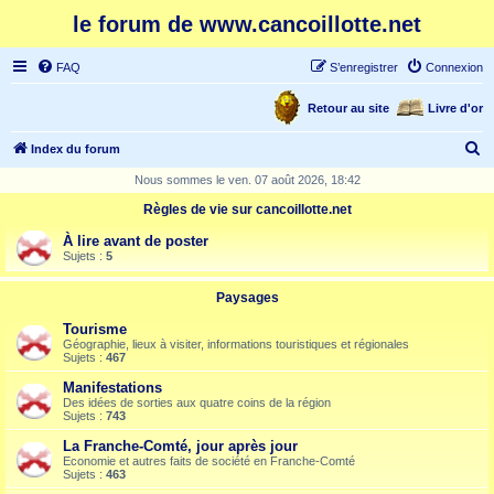
le forum de www.cancoillotte.net
FAQ
S’enregistrer
Connexion
Retour au site
Livre d'or
R
Index du forum
e
Nous sommes le ven. 07 août 2026, 18:42
c
Règles de vie sur cancoillotte.net
h
À lire avant de poster
e
Sujets :
5
r
Paysages
c
Tourisme
h
Géographie, lieux à visiter, informations touristiques et régionales
Sujets :
467
e
Manifestations
r
Des idées de sorties aux quatre coins de la région
Sujets :
743
La Franche-Comté, jour après jour
Economie et autres faits de société en Franche-Comté
Sujets :
463