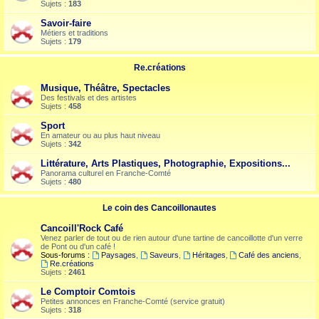
Sujets :
183
Savoir-faire
Métiers et traditions
Sujets :
179
Re.créations
Musique, Théâtre, Spectacles
Des festivals et des artistes
Sujets :
458
Sport
En amateur ou au plus haut niveau
Sujets :
342
Littérature, Arts Plastiques, Photographie, Expositions...
Panorama culturel en Franche-Comté
Sujets :
480
Le coin des Cancoillonautes
Cancoill'Rock Café
Venez parler de tout ou de rien autour d'une tartine de cancoillotte d'un verre
de Pont ou d'un café !
Sous-forums :
Paysages
,
Saveurs
,
Héritages
,
Café des anciens
,
Re.créations
Sujets :
2461
Le Comptoir Comtois
Petites annonces en Franche-Comté (service gratuit)
Sujets :
318