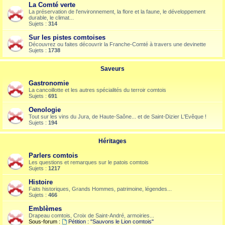
La Comté verte
La préservation de l'environnement, la flore et la faune, le développement
durable, le climat...
Sujets :
314
Sur les pistes comtoises
Découvrez ou faites découvrir la Franche-Comté à travers une devinette
Sujets :
1738
Saveurs
Gastronomie
La cancoillotte et les autres spécialités du terroir comtois
Sujets :
691
Oenologie
Tout sur les vins du Jura, de Haute-Saône... et de Saint-Dizier L'Evêque !
Sujets :
194
Héritages
Parlers comtois
Les questions et remarques sur le patois comtois
Sujets :
1217
Histoire
Faits historiques, Grands Hommes, patrimoine, légendes...
Sujets :
466
Emblèmes
Drapeau comtois, Croix de Saint-André, armoiries...
Sous-forum :
Pétition : "Sauvons le Lion comtois"