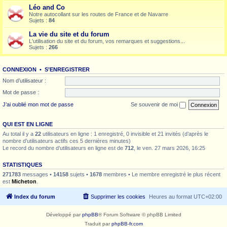
Léo and Co
Notre autocollant sur les routes de France et de Navarre
Sujets :
84
La vie du site et du forum
L'utilisation du site et du forum, vos remarques et suggestions...
Sujets :
266
CONNEXION
•
S’ENREGISTRER
Nom d’utilisateur :
Mot de passe :
J’ai oublié mon mot de passe
Se souvenir de moi
QUI EST EN LIGNE
Au total il y a
22
utilisateurs en ligne : 1 enregistré, 0 invisible et 21 invités (d’après le
nombre d’utilisateurs actifs ces 5 dernières minutes)
Le record du nombre d’utilisateurs en ligne est de
712
, le ven. 27 mars 2026, 16:25
STATISTIQUES
271783
messages •
14158
sujets •
1678
membres • Le membre enregistré le plus récent
est
Micheton
.
Index du forum
Supprimer les cookies
Heures au format
UTC+02:00
Développé par
phpBB
® Forum Software © phpBB Limited
Traduit par
phpBB-fr.com