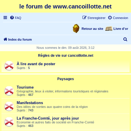
le forum de www.cancoillotte.net
FAQ
S’enregistrer
Connexion
Retour au site
Livre d'or
R
Index du forum
e
Nous sommes le dim. 09 août 2026, 3:12
c
Règles de vie sur cancoillotte.net
h
À lire avant de poster
e
Sujets :
5
r
Paysages
c
Tourisme
h
Géographie, lieux à visiter, informations touristiques et régionales
Sujets :
467
e
Manifestations
r
Des idées de sorties aux quatre coins de la région
Sujets :
743
La Franche-Comté, jour après jour
Economie et autres faits de société en Franche-Comté
Sujets :
463