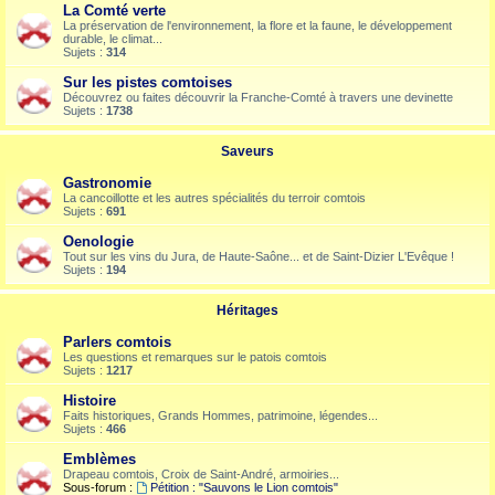
La Comté verte
La préservation de l'environnement, la flore et la faune, le développement
durable, le climat...
Sujets :
314
Sur les pistes comtoises
Découvrez ou faites découvrir la Franche-Comté à travers une devinette
Sujets :
1738
Saveurs
Gastronomie
La cancoillotte et les autres spécialités du terroir comtois
Sujets :
691
Oenologie
Tout sur les vins du Jura, de Haute-Saône... et de Saint-Dizier L'Evêque !
Sujets :
194
Héritages
Parlers comtois
Les questions et remarques sur le patois comtois
Sujets :
1217
Histoire
Faits historiques, Grands Hommes, patrimoine, légendes...
Sujets :
466
Emblèmes
Drapeau comtois, Croix de Saint-André, armoiries...
Sous-forum :
Pétition : "Sauvons le Lion comtois"