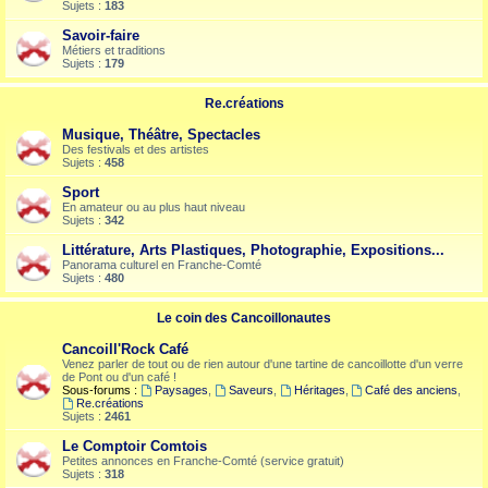
Sujets :
183
Savoir-faire
Métiers et traditions
Sujets :
179
Re.créations
Musique, Théâtre, Spectacles
Des festivals et des artistes
Sujets :
458
Sport
En amateur ou au plus haut niveau
Sujets :
342
Littérature, Arts Plastiques, Photographie, Expositions...
Panorama culturel en Franche-Comté
Sujets :
480
Le coin des Cancoillonautes
Cancoill'Rock Café
Venez parler de tout ou de rien autour d'une tartine de cancoillotte d'un verre
de Pont ou d'un café !
Sous-forums :
Paysages
,
Saveurs
,
Héritages
,
Café des anciens
,
Re.créations
Sujets :
2461
Le Comptoir Comtois
Petites annonces en Franche-Comté (service gratuit)
Sujets :
318