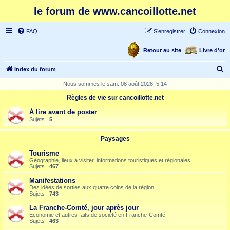
le forum de www.cancoillotte.net
FAQ
S’enregistrer
Connexion
Retour au site
Livre d'or
R
Index du forum
e
Nous sommes le sam. 08 août 2026, 5:14
c
Règles de vie sur cancoillotte.net
h
À lire avant de poster
e
Sujets :
5
r
Paysages
c
Tourisme
h
Géographie, lieux à visiter, informations touristiques et régionales
Sujets :
467
e
Manifestations
r
Des idées de sorties aux quatre coins de la région
Sujets :
743
La Franche-Comté, jour après jour
Economie et autres faits de société en Franche-Comté
Sujets :
463