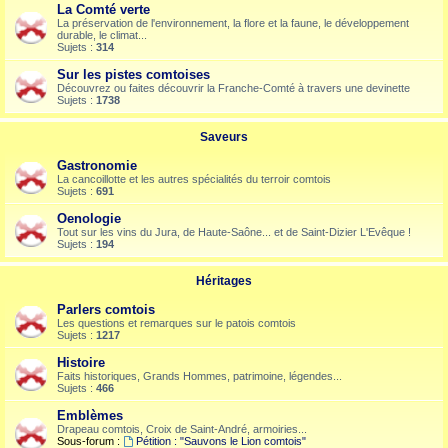
La Comté verte
La préservation de l'environnement, la flore et la faune, le développement
durable, le climat...
Sujets :
314
Sur les pistes comtoises
Découvrez ou faites découvrir la Franche-Comté à travers une devinette
Sujets :
1738
Saveurs
Gastronomie
La cancoillotte et les autres spécialités du terroir comtois
Sujets :
691
Oenologie
Tout sur les vins du Jura, de Haute-Saône... et de Saint-Dizier L'Evêque !
Sujets :
194
Héritages
Parlers comtois
Les questions et remarques sur le patois comtois
Sujets :
1217
Histoire
Faits historiques, Grands Hommes, patrimoine, légendes...
Sujets :
466
Emblèmes
Drapeau comtois, Croix de Saint-André, armoiries...
Sous-forum :
Pétition : "Sauvons le Lion comtois"