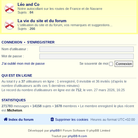
Léo and Co
Notre autocollant sur les routes de France et de Navarre
Sujets :
84
La vie du site et du forum
L'utilisation du site et du forum, vos remarques et suggestions...
Sujets :
266
CONNEXION
•
S’ENREGISTRER
Nom d’utilisateur :
Mot de passe :
J’ai oublié mon mot de passe
Se souvenir de moi
QUI EST EN LIGNE
Au total il y a
37
utilisateurs en ligne : 1 enregistré, 0 invisible et 36 invités (d’après le
nombre d’utilisateurs actifs ces 5 dernières minutes)
Le record du nombre d’utilisateurs en ligne est de
712
, le ven. 27 mars 2026, 16:25
STATISTIQUES
271783
messages •
14158
sujets •
1678
membres • Le membre enregistré le plus récent
est
Micheton
.
Index du forum
Supprimer les cookies
Heures au format
UTC+02:00
Développé par
phpBB
® Forum Software © phpBB Limited
Traduit par
phpBB-fr.com