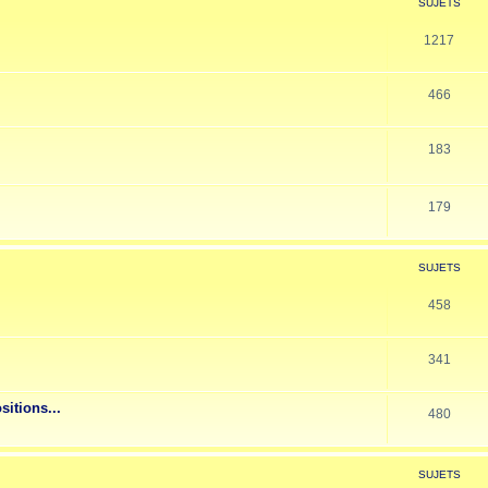
SUJETS
1217
466
183
179
SUJETS
458
341
sitions...
480
SUJETS