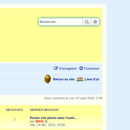
Rechercher
Recherche avancé
S’enregistrer
Connexion
Retour au site
Livre d'or
Nous sommes le ven. 07 août 2026, 5:48
MESSAGES
DERNIER MESSAGE
Poster une photo avec l'outil…
7
V
par
Mitch
o
mar. 14 déc. 2010, 19:04
i