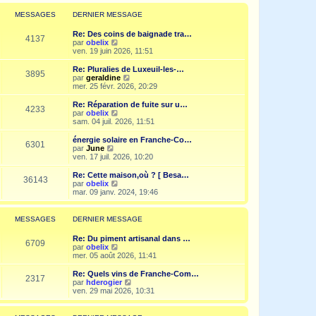
r
l
MESSAGES
DERNIER MESSAGE
e
d
Re: Des coins de baignade tra…
e
4137
V
par
obelix
r
o
ven. 19 juin 2026, 11:51
n
i
i
r
Re: Pluralies de Luxeuil-les-…
e
3895
l
V
par
geraldine
r
e
o
mer. 25 févr. 2026, 20:29
m
d
i
e
e
r
Re: Réparation de fuite sur u…
s
4233
r
l
V
par
obelix
s
n
e
o
sam. 04 juil. 2026, 11:51
a
i
d
i
g
e
e
r
e
énergie solaire en Franche-Co…
r
6301
r
l
V
par
June
m
n
e
o
ven. 17 juil. 2026, 10:20
e
i
d
i
s
e
e
r
Re: Cette maison,où ? [ Besa…
s
r
36143
r
l
V
par
obelix
a
m
n
e
o
mar. 09 janv. 2024, 19:46
g
e
i
d
i
e
s
e
e
r
s
r
r
l
MESSAGES
DERNIER MESSAGE
a
m
n
e
g
e
i
d
e
Re: Du piment artisanal dans …
s
e
e
6709
V
par
obelix
s
r
r
o
mer. 05 août 2026, 11:41
a
m
n
i
g
e
i
r
e
Re: Quels vins de Franche-Com…
s
e
2317
l
V
par
hderogier
s
r
e
o
ven. 29 mai 2026, 10:31
a
m
d
i
g
e
e
r
e
s
r
l