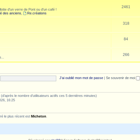
2461
lotte d'un verre de Pont ou d'un café !
é des anciens
,
Re.créations
318
84
266
...
J’ai oublié mon mot de passe
|
Se souvenir de moi
tés (d’après le nombre d’utilisateurs actifs ces 5 dernières minutes)
026, 16:25
é le plus récent est
Micheton
.