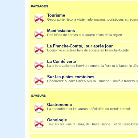
PAYSAGES
Tourisme
Géographie, lieux à visiter, informations touristiques et régio
Manifestations
Des idées de sorties aux quatre coins de la région
La Franche-Comté, jour après jour
Economie et autres faits de société en Franche-Comté
La Comté verte
La préservation de l'environnement, la flore et la faune, le dé
Sur les pistes comtoises
Découvrez ou faites découvrir la Franche-Comté à travers u
SAVEURS
Gastronomie
La cancoillotte et les autres spécialités du terroir comtois
Oenologie
Tout sur les vins du Jura, de Haute-Saône... et de Saint-Dizi