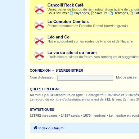
Cancoill'Rock Café
Venez parler de tout ou de rien autour d'une tartine de cancoil
Sous-forums :
Paysages
,
Saveurs
,
Héritages
,
Caf
Le Comptoir Comtois
Petites annonces en Franche-Comté (service gratuit)
Léo and Co
Notre autocollant sur les routes de France et de Navarre
La vie du site et du forum
L'utilisation du site et du forum, vos remarques et suggestions
CONNEXION
•
S’ENREGISTRER
Nom d’utilisateur :
Mot de passe :
QUI EST EN LIGNE
Au total il y a
34
utilisateurs en ligne : 1 enregistré, 0 invisible et 33 invi
Le record du nombre d’utilisateurs en ligne est de
712
, le ven. 27 mars 2
STATISTIQUES
271782
messages •
14157
sujets •
1678
membres • Le membre enregistr
Index du forum