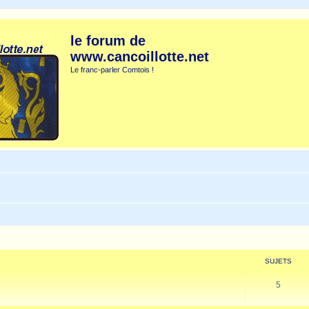
le forum de
www.cancoillotte.net
Le franc-parler Comtois !
SUJETS
5