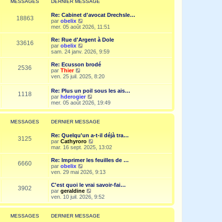
MESSAGES
DERNIER MESSAGE
s
n
e
a
i
d
g
Re: Cabinet d'avocat Drechsle…
e
e
18863
e
V
par
obelix
r
r
o
mer. 05 août 2026, 11:51
m
n
i
e
i
r
Re: Rue d'Argent à Dole
s
e
33616
l
V
par
obelix
s
r
e
o
sam. 24 janv. 2026, 9:59
a
m
d
i
g
e
e
r
e
Re: Ecusson brodé
s
2536
r
l
V
par
Thier
s
n
e
o
ven. 25 juil. 2025, 8:20
a
i
d
i
g
e
e
r
e
Re: Plus un poil sous les ais…
r
r
1118
l
V
par
hderogier
m
n
e
o
mer. 05 août 2026, 19:49
e
i
d
i
s
e
e
r
s
r
r
l
a
MESSAGES
DERNIER MESSAGE
m
n
e
g
e
i
d
e
s
Re: Quelqu'un a-t-il déjà tra…
e
e
3125
s
V
par
Cathyroro
r
r
a
o
mar. 16 sept. 2025, 13:02
m
n
g
i
e
i
e
r
s
Re: Imprimer les feuilles de …
e
6660
l
s
V
par
obelix
r
e
a
o
ven. 29 mai 2026, 9:13
m
d
g
i
e
e
e
r
C'est quoi le vrai savoir-fai…
s
3902
r
l
V
par
geraldine
s
n
e
o
ven. 10 juil. 2026, 9:52
a
i
d
i
g
e
e
r
e
r
r
l
MESSAGES
DERNIER MESSAGE
m
n
e