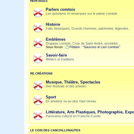
HÉRITAGES
Parlers comtois
Les questions et remarques sur le patois comtois
Histoire
Faits historiques, Grands Hommes, patrimoine, légendes...
Emblèmes
Drapeau comtois, Croix de Saint-André, armoiries...
Sous-forum :
Pétition : "Sauvons le Lion comtois"
Savoir-faire
Métiers et traditions
RE.CRÉATIONS
Musique, Théâtre, Spectacles
Des festivals et des artistes
Sport
En amateur ou au plus haut niveau
Littérature, Arts Plastiques, Photographie, Expo
Panorama culturel en Franche-Comté
LE COIN DES CANCOILLONAUTES