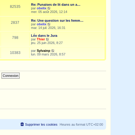
e
i
d
Re: Punaises de lit dans un a…
s
e
e
82535
V
par
obelix
s
r
r
o
mer. 05 août 2026, 12:14
a
m
n
i
g
e
i
r
e
s
Re: Une question sur les femm…
e
2837
l
s
V
par
obelix
r
e
a
o
mar. 14 juil. 2026, 16:31
m
d
g
i
e
e
e
r
s
Léo dans le Jura
r
798
l
s
V
par
Thier
n
e
a
o
jeu. 25 juin 2026, 8:27
i
d
g
i
e
e
e
r
V
par
Sylvainp
r
10383
r
l
o
lun. 09 mars 2026, 8:57
m
n
e
i
e
i
d
r
s
e
e
l
s
r
r
e
a
m
n
d
g
e
i
e
e
s
e
r
s
r
n
a
m
i
g
e
e
e
s
r
s
m
a
e
g
s
e
s
a
g
e
Supprimer les cookies
Heures au format
UTC+02:00