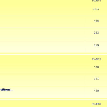
SUJETS
1217
466
183
179
SUJETS
458
341
sitions...
480
SUJETS