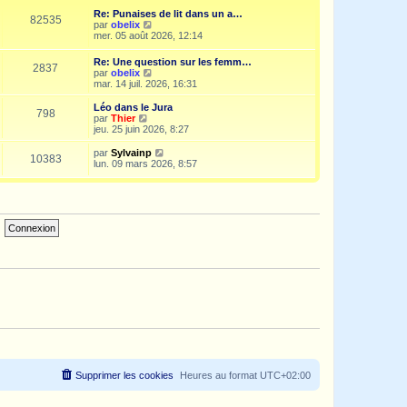
e
i
d
Re: Punaises de lit dans un a…
s
e
e
82535
V
par
obelix
s
r
r
o
mer. 05 août 2026, 12:14
a
m
n
i
g
e
i
r
e
s
Re: Une question sur les femm…
e
2837
l
s
V
par
obelix
r
e
a
o
mar. 14 juil. 2026, 16:31
m
d
g
i
e
e
e
r
s
Léo dans le Jura
r
798
l
s
V
par
Thier
n
e
a
o
jeu. 25 juin 2026, 8:27
i
d
g
i
e
e
e
r
V
par
Sylvainp
r
10383
r
l
o
lun. 09 mars 2026, 8:57
m
n
e
i
e
i
d
r
s
e
e
l
s
r
r
e
a
m
n
d
g
e
i
e
e
s
e
r
s
r
n
a
m
i
g
e
e
e
s
r
s
m
a
e
g
s
e
s
a
g
e
Supprimer les cookies
Heures au format
UTC+02:00