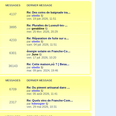
r
l
MESSAGES
DERNIER MESSAGE
e
d
Re: Des coins de baignade tra…
e
4137
V
par
obelix
r
o
ven. 19 juin 2026, 11:51
n
i
i
r
Re: Pluralies de Luxeuil-les-…
e
3895
l
V
par
geraldine
r
e
o
mer. 25 févr. 2026, 20:29
m
d
i
e
e
r
Re: Réparation de fuite sur u…
s
4233
r
l
V
par
obelix
s
n
e
o
sam. 04 juil. 2026, 11:51
a
i
d
i
g
e
e
r
e
énergie solaire en Franche-Co…
r
6301
r
l
V
par
June
m
n
e
o
ven. 17 juil. 2026, 10:20
e
i
d
i
s
e
e
r
Re: Cette maison,où ? [ Besa…
s
r
36143
r
l
V
par
obelix
a
m
n
e
o
mar. 09 janv. 2024, 19:46
g
e
i
d
i
e
s
e
e
r
s
r
r
l
MESSAGES
DERNIER MESSAGE
a
m
n
e
g
e
i
d
e
Re: Du piment artisanal dans …
s
e
e
6709
V
par
obelix
s
r
r
o
mer. 05 août 2026, 11:41
a
m
n
i
g
e
i
r
e
Re: Quels vins de Franche-Com…
s
e
2317
l
V
par
hderogier
s
r
e
o
ven. 29 mai 2026, 10:31
a
m
d
i
g
e
e
r
e
s
r
l