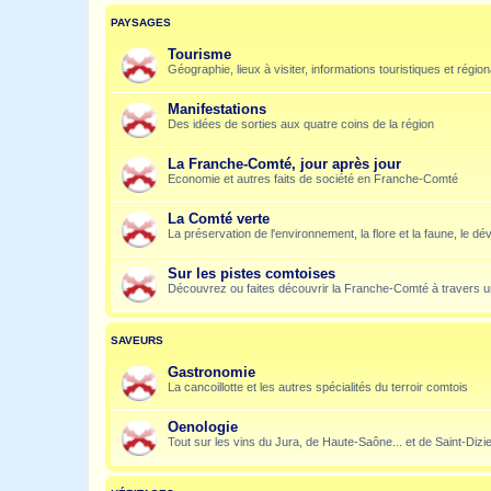
PAYSAGES
Tourisme
Géographie, lieux à visiter, informations touristiques et régio
Manifestations
Des idées de sorties aux quatre coins de la région
La Franche-Comté, jour après jour
Economie et autres faits de société en Franche-Comté
La Comté verte
La préservation de l'environnement, la flore et la faune, le dé
Sur les pistes comtoises
Découvrez ou faites découvrir la Franche-Comté à travers u
SAVEURS
Gastronomie
La cancoillotte et les autres spécialités du terroir comtois
Oenologie
Tout sur les vins du Jura, de Haute-Saône... et de Saint-Dizi