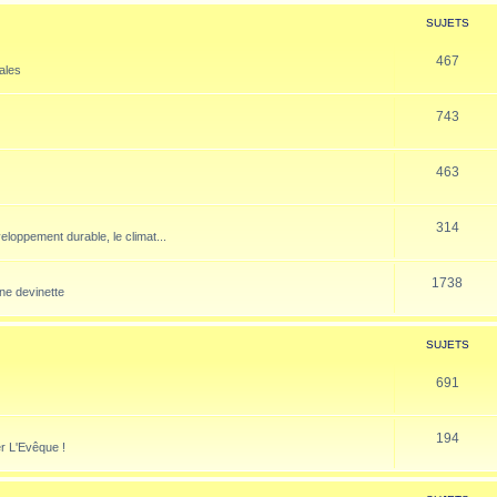
SUJETS
467
nales
743
463
314
veloppement durable, le climat...
1738
ne devinette
SUJETS
691
194
er L'Evêque !