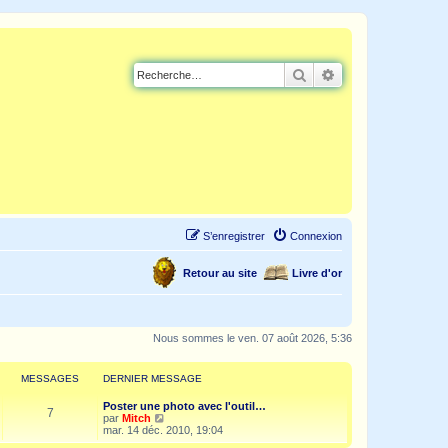
Rechercher
Recherche avancé
S’enregistrer
Connexion
Retour au site
Livre d'or
Nous sommes le ven. 07 août 2026, 5:36
MESSAGES
DERNIER MESSAGE
Poster une photo avec l'outil…
7
V
par
Mitch
o
mar. 14 déc. 2010, 19:04
i