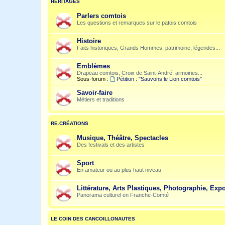
HÉRITAGES
Parlers comtois
Les questions et remarques sur le patois comtois
Histoire
Faits historiques, Grands Hommes, patrimoine, légendes...
Emblèmes
Drapeau comtois, Croix de Saint-André, armoiries...
Sous-forum :
Pétition : "Sauvons le Lion comtois"
Savoir-faire
Métiers et traditions
RE.CRÉATIONS
Musique, Théâtre, Spectacles
Des festivals et des artistes
Sport
En amateur ou au plus haut niveau
Littérature, Arts Plastiques, Photographie, Expo
Panorama culturel en Franche-Comté
LE COIN DES CANCOILLONAUTES