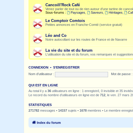
Cancoill'Rock Café
Venez parler de tout ou de rien autour d'une tartine de cancoil
Sous-forums :
Paysages
,
Saveurs
,
Héritages
,
Caf
Le Comptoir Comtois
Petites annonces en Franche-Comté (service gratuit)
Léo and Co
Notre autocollant sur les routes de France et de Navarre
La vie du site et du forum
L'utilisation du site et du forum, vos remarques et suggestions
CONNEXION
•
S’ENREGISTRER
Nom d’utilisateur :
Mot de passe :
QUI EST EN LIGNE
Au total il y a
36
utilisateurs en ligne : 1 enregistré, 0 invisible et 35 invi
Le record du nombre d’utilisateurs en ligne est de
712
, le ven. 27 mars 2
STATISTIQUES
271782
messages •
14157
sujets •
1678
membres • Le membre enregistr
Index du forum