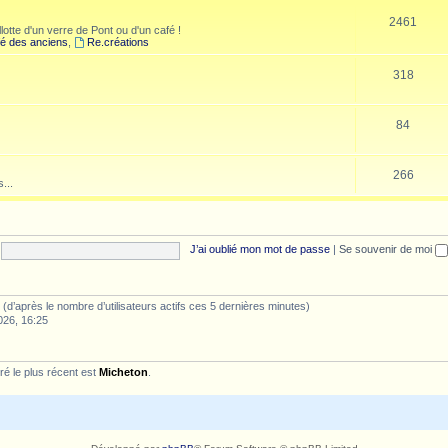
2461
lotte d'un verre de Pont ou d'un café !
é des anciens
,
Re.créations
318
84
266
...
J’ai oublié mon mot de passe
|
Se souvenir de moi
tés (d’après le nombre d’utilisateurs actifs ces 5 dernières minutes)
026, 16:25
é le plus récent est
Micheton
.