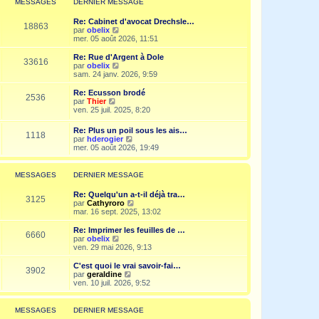
MESSAGES
DERNIER MESSAGE
s
n
e
a
i
d
g
Re: Cabinet d'avocat Drechsle…
e
e
18863
e
V
par
obelix
r
r
o
mer. 05 août 2026, 11:51
m
n
i
e
i
r
Re: Rue d'Argent à Dole
s
e
33616
l
V
par
obelix
s
r
e
o
sam. 24 janv. 2026, 9:59
a
m
d
i
g
e
e
r
e
Re: Ecusson brodé
s
2536
r
l
V
par
Thier
s
n
e
o
ven. 25 juil. 2025, 8:20
a
i
d
i
g
e
e
r
e
Re: Plus un poil sous les ais…
r
r
1118
l
V
par
hderogier
m
n
e
o
mer. 05 août 2026, 19:49
e
i
d
i
s
e
e
r
s
r
r
l
a
MESSAGES
DERNIER MESSAGE
m
n
e
g
e
i
d
e
s
Re: Quelqu'un a-t-il déjà tra…
e
e
3125
s
V
par
Cathyroro
r
r
a
o
mar. 16 sept. 2025, 13:02
m
n
g
i
e
i
e
r
s
Re: Imprimer les feuilles de …
e
6660
l
s
V
par
obelix
r
e
a
o
ven. 29 mai 2026, 9:13
m
d
g
i
e
e
e
r
C'est quoi le vrai savoir-fai…
s
3902
r
l
V
par
geraldine
s
n
e
o
ven. 10 juil. 2026, 9:52
a
i
d
i
g
e
e
r
e
r
r
l
MESSAGES
DERNIER MESSAGE
m
n
e