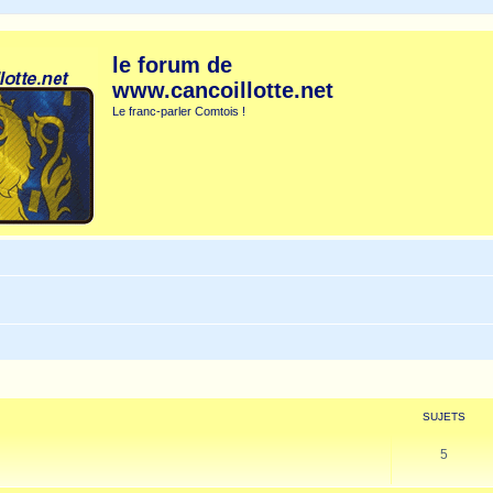
le forum de
www.cancoillotte.net
Le franc-parler Comtois !
SUJETS
5