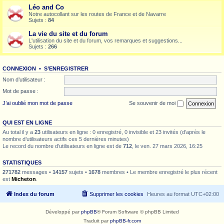
Léo and Co
Notre autocollant sur les routes de France et de Navarre
Sujets :
84
La vie du site et du forum
L'utilisation du site et du forum, vos remarques et suggestions...
Sujets :
266
CONNEXION
•
S’ENREGISTRER
Nom d’utilisateur :
Mot de passe :
J’ai oublié mon mot de passe
Se souvenir de moi
QUI EST EN LIGNE
Au total il y a
23
utilisateurs en ligne : 0 enregistré, 0 invisible et 23 invités (d’après le
nombre d’utilisateurs actifs ces 5 dernières minutes)
Le record du nombre d’utilisateurs en ligne est de
712
, le ven. 27 mars 2026, 16:25
STATISTIQUES
271782
messages •
14157
sujets •
1678
membres • Le membre enregistré le plus récent
est
Micheton
.
Index du forum
Supprimer les cookies
Heures au format
UTC+02:00
Développé par
phpBB
® Forum Software © phpBB Limited
Traduit par
phpBB-fr.com