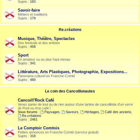
Sujets :
183
Savoir-faire
Métiers et traditions
Sujets :
179
Re.créations
Musique, Théâtre, Spectacles
Des festivals et des artistes
Sujets :
458
Sport
En amateur ou au plus haut niveau
Sujets :
341
Littérature, Arts Plastiques, Photographie, Expositions...
Panorama culturel en Franche-Comté
Sujets :
480
Le coin des Cancoillonautes
Cancoill'Rock Café
Venez parler de tout ou de rien autour d'une tartine de cancoillotte d'un verre
de Pont ou d'un café !
Sous-forums :
Paysages
,
Saveurs
,
Héritages
,
Café des anciens
,
Re.créations
Sujets :
2461
Le Comptoir Comtois
Petites annonces en Franche-Comté (service gratuit)
Sujets :
318