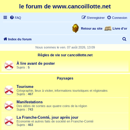
le forum de www.cancoillotte.net
FAQ
S’enregistrer
Connexion
Retour au site
Livre d'or
R
Index du forum
e
Nous sommes le ven. 07 août 2026, 13:09
c
Règles de vie sur cancoillotte.net
h
À lire avant de poster
e
Sujets :
5
r
Paysages
c
Tourisme
h
Géographie, lieux à visiter, informations touristiques et régionales
Sujets :
467
e
Manifestations
r
Des idées de sorties aux quatre coins de la région
Sujets :
743
La Franche-Comté, jour après jour
Economie et autres faits de société en Franche-Comté
Sujets :
463