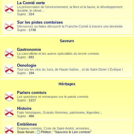
La Comté verte
La préservation de l'environnement, la flore et la faune, le développement
durable, le climat...
Sujets :
314
Sur les pistes comtoises
Découvrez ou faites découvrir la Franche-Comté à travers une devinette
Sujets :
1738
Saveurs
Gastronomie
La cancoillotte et les autres spécialités du terroir comtois
Sujets :
691
Oenologie
Tout sur les vins du Jura, de Haute-Saône... et de Saint-Dizier L'Evêque !
Sujets :
194
Héritages
Parlers comtois
Les questions et remarques sur le patois comtois
Sujets :
1217
Histoire
Faits historiques, Grands Hommes, patrimoine, légendes...
Sujets :
466
Emblèmes
Drapeau comtois, Croix de Saint-André, armoiries...
Sous-forum :
Pétition : "Sauvons le Lion comtois"