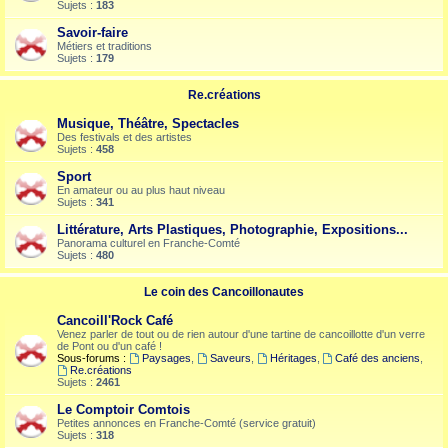
Sujets :
183
Savoir-faire
Métiers et traditions
Sujets :
179
Re.créations
Musique, Théâtre, Spectacles
Des festivals et des artistes
Sujets :
458
Sport
En amateur ou au plus haut niveau
Sujets :
341
Littérature, Arts Plastiques, Photographie, Expositions...
Panorama culturel en Franche-Comté
Sujets :
480
Le coin des Cancoillonautes
Cancoill'Rock Café
Venez parler de tout ou de rien autour d'une tartine de cancoillotte d'un verre
de Pont ou d'un café !
Sous-forums :
Paysages
,
Saveurs
,
Héritages
,
Café des anciens
,
Re.créations
Sujets :
2461
Le Comptoir Comtois
Petites annonces en Franche-Comté (service gratuit)
Sujets :
318