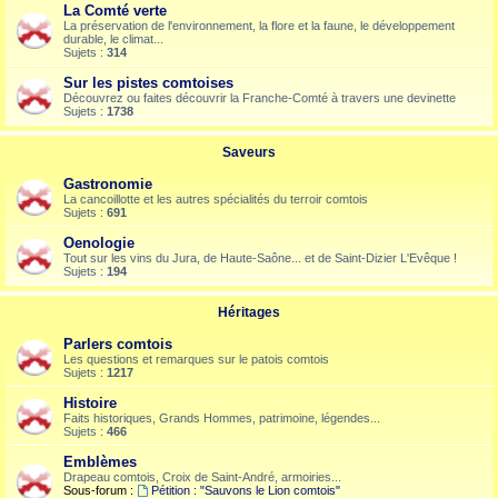
La Comté verte
La préservation de l'environnement, la flore et la faune, le développement
durable, le climat...
Sujets :
314
Sur les pistes comtoises
Découvrez ou faites découvrir la Franche-Comté à travers une devinette
Sujets :
1738
Saveurs
Gastronomie
La cancoillotte et les autres spécialités du terroir comtois
Sujets :
691
Oenologie
Tout sur les vins du Jura, de Haute-Saône... et de Saint-Dizier L'Evêque !
Sujets :
194
Héritages
Parlers comtois
Les questions et remarques sur le patois comtois
Sujets :
1217
Histoire
Faits historiques, Grands Hommes, patrimoine, légendes...
Sujets :
466
Emblèmes
Drapeau comtois, Croix de Saint-André, armoiries...
Sous-forum :
Pétition : "Sauvons le Lion comtois"