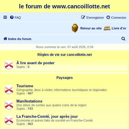
le forum de www.cancoillotte.net
FAQ
S’enregistrer
Connexion
Retour au site
Livre d'or
R
Index du forum
e
Nous sommes le ven. 07 août 2026, 0:34
c
Règles de vie sur cancoillotte.net
h
À lire avant de poster
e
Sujets :
5
r
Paysages
c
Tourisme
h
Géographie, lieux à visiter, informations touristiques et régionales
Sujets :
467
e
Manifestations
r
Des idées de sorties aux quatre coins de la région
Sujets :
743
La Franche-Comté, jour après jour
Economie et autres faits de société en Franche-Comté
Sujets :
463