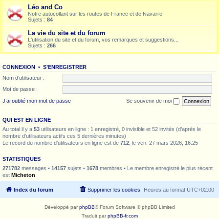
Léo and Co
Notre autocollant sur les routes de France et de Navarre
Sujets :
84
La vie du site et du forum
L'utilisation du site et du forum, vos remarques et suggestions...
Sujets :
266
CONNEXION
•
S’ENREGISTRER
Nom d’utilisateur :
Mot de passe :
J’ai oublié mon mot de passe
Se souvenir de moi
QUI EST EN LIGNE
Au total il y a
53
utilisateurs en ligne : 1 enregistré, 0 invisible et 52 invités (d’après le
nombre d’utilisateurs actifs ces 5 dernières minutes)
Le record du nombre d’utilisateurs en ligne est de
712
, le ven. 27 mars 2026, 16:25
STATISTIQUES
271782
messages •
14157
sujets •
1678
membres • Le membre enregistré le plus récent
est
Micheton
.
Index du forum
Supprimer les cookies
Heures au format
UTC+02:00
Développé par
phpBB
® Forum Software © phpBB Limited
Traduit par
phpBB-fr.com