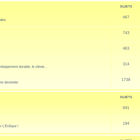
SUJETS
467
nales
743
463
314
veloppement durable, le climat...
1738
ne devinette
SUJETS
691
194
er L'Evêque !