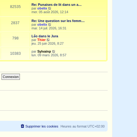
e
i
d
Re: Punaises de lit dans un a…
s
e
e
82535
V
par
obelix
s
r
r
o
mer. 05 août 2026, 12:14
a
m
n
i
g
e
i
r
e
s
Re: Une question sur les femm…
e
2837
l
s
V
par
obelix
r
e
a
o
mar. 14 juil. 2026, 16:31
m
d
g
i
e
e
e
r
s
Léo dans le Jura
r
798
l
s
V
par
Thier
n
e
a
o
jeu. 25 juin 2026, 8:27
i
d
g
i
e
e
e
r
V
par
Sylvainp
r
10383
r
l
o
lun. 09 mars 2026, 8:57
m
n
e
i
e
i
d
r
s
e
e
l
s
r
r
e
a
m
n
d
g
e
i
e
e
s
e
r
s
r
n
a
m
i
g
e
e
e
s
r
s
m
a
e
g
s
e
s
a
g
e
Supprimer les cookies
Heures au format
UTC+02:00