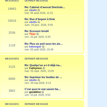
MESSAGES
DERNIER MESSAGE
s
n
e
a
i
d
g
Re: Cabinet d'avocat Drechsle…
e
e
18863
e
V
par
obelix
r
r
o
mer. 05 août 2026, 11:51
m
n
i
e
i
r
Re: Rue d'Argent à Dole
s
e
33616
l
V
par
obelix
s
r
e
o
sam. 24 janv. 2026, 9:59
a
m
d
i
g
e
e
r
e
Re: Ecusson brodé
s
2536
r
l
V
par
Thier
s
n
e
o
ven. 25 juil. 2025, 8:20
a
i
d
i
g
e
e
r
e
Re: Plus un poil sous les ais…
r
r
1118
l
V
par
hderogier
m
n
e
o
mer. 05 août 2026, 19:49
e
i
d
i
s
e
e
r
s
r
r
l
a
MESSAGES
DERNIER MESSAGE
m
n
e
g
e
i
d
e
s
Re: Quelqu'un a-t-il déjà tra…
e
e
3125
s
V
par
Cathyroro
r
r
a
o
mar. 16 sept. 2025, 13:02
m
n
g
i
e
i
e
r
s
Re: Imprimer les feuilles de …
e
6660
l
s
V
par
obelix
r
e
a
o
ven. 29 mai 2026, 9:13
m
d
g
i
e
e
e
r
C'est quoi le vrai savoir-fai…
s
3902
r
l
V
par
geraldine
s
n
e
o
ven. 10 juil. 2026, 9:52
a
i
d
i
g
e
e
r
e
r
r
l
MESSAGES
DERNIER MESSAGE
m
n
e