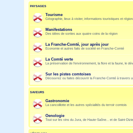
PAYSAGES
Tourisme
Géographie, lieux à visiter, informations touristiques et régio
Manifestations
Des idées de sorties aux quatre coins de la région
La Franche-Comté, jour après jour
Economie et autres faits de société en Franche-Comté
La Comté verte
La préservation de l'environnement, la flore et la faune, le dé
Sur les pistes comtoises
Découvrez ou faites découvrir la Franche-Comté à travers u
SAVEURS
Gastronomie
La cancoillotte et les autres spécialités du terroir comtois
Oenologie
Tout sur les vins du Jura, de Haute-Saône... et de Saint-Dizi