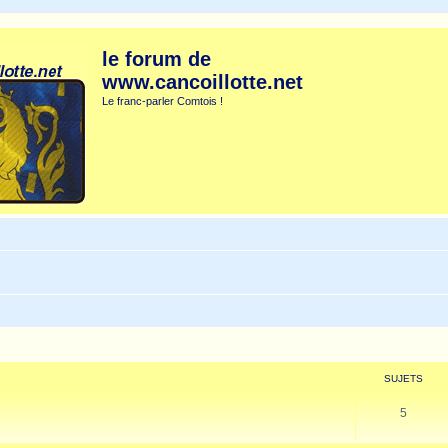
le forum de
www.cancoillotte.net
Le franc-parler Comtois !
SUJETS
5