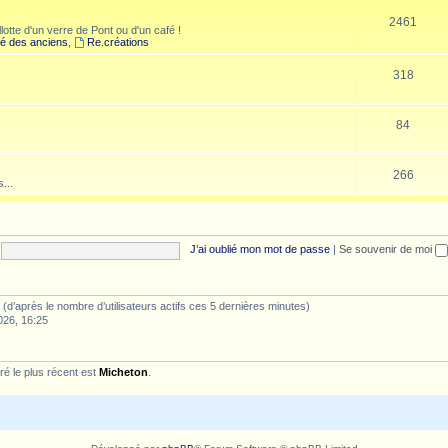
2461
lotte d'un verre de Pont ou d'un café !
é des anciens
,
Re.créations
318
84
266
...
J’ai oublié mon mot de passe
|
Se souvenir de moi
tés (d’après le nombre d’utilisateurs actifs ces 5 dernières minutes)
026, 16:25
é le plus récent est
Micheton
.