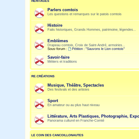
HÉRITAGES
Parlers comtois
Les questions et remarques sur le patois comtois
Histoire
Faits historiques, Grands Hommes, patrimoine, légendes...
Emblèmes
Drapeau comtois, Croix de Saint-André, armoiries...
Sous-forum :
Pétition : "Sauvons le Lion comtois"
Savoir-faire
Métiers et traditions
RE.CRÉATIONS
Musique, Théâtre, Spectacles
Des festivals et des artistes
Sport
En amateur ou au plus haut niveau
Littérature, Arts Plastiques, Photographie, Expo
Panorama culturel en Franche-Comté
LE COIN DES CANCOILLONAUTES