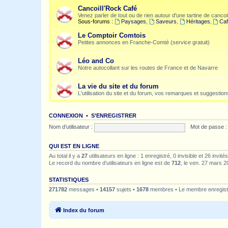
Cancoill'Rock Café
Venez parler de tout ou de rien autour d'une tartine de cancoil
Sous-forums :
Paysages
,
Saveurs
,
Héritages
,
Caf
Le Comptoir Comtois
Petites annonces en Franche-Comté (service gratuit)
Léo and Co
Notre autocollant sur les routes de France et de Navarre
La vie du site et du forum
L'utilisation du site et du forum, vos remarques et suggestions
CONNEXION
•
S’ENREGISTRER
Nom d’utilisateur :
Mot de passe :
QUI EST EN LIGNE
Au total il y a
27
utilisateurs en ligne : 1 enregistré, 0 invisible et 26 invi
Le record du nombre d’utilisateurs en ligne est de
712
, le ven. 27 mars 2
STATISTIQUES
271782
messages •
14157
sujets •
1678
membres • Le membre enregistr
Index du forum