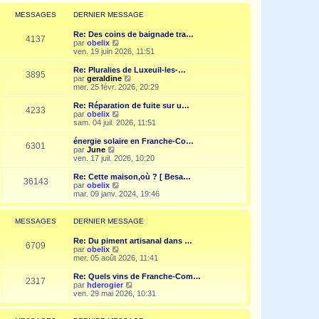
r
l
MESSAGES
DERNIER MESSAGE
e
d
Re: Des coins de baignade tra…
e
4137
V
par
obelix
r
o
ven. 19 juin 2026, 11:51
n
i
i
r
Re: Pluralies de Luxeuil-les-…
e
3895
l
V
par
geraldine
r
e
o
mer. 25 févr. 2026, 20:29
m
d
i
e
e
r
Re: Réparation de fuite sur u…
s
4233
r
l
V
par
obelix
s
n
e
o
sam. 04 juil. 2026, 11:51
a
i
d
i
g
e
e
r
e
énergie solaire en Franche-Co…
r
6301
r
l
V
par
June
m
n
e
o
ven. 17 juil. 2026, 10:20
e
i
d
i
s
e
e
r
Re: Cette maison,où ? [ Besa…
s
r
36143
r
l
V
par
obelix
a
m
n
e
o
mar. 09 janv. 2024, 19:46
g
e
i
d
i
e
s
e
e
r
s
r
r
l
MESSAGES
DERNIER MESSAGE
a
m
n
e
g
e
i
d
e
Re: Du piment artisanal dans …
s
e
e
6709
V
par
obelix
s
r
r
o
mer. 05 août 2026, 11:41
a
m
n
i
g
e
i
r
e
Re: Quels vins de Franche-Com…
s
e
2317
l
V
par
hderogier
s
r
e
o
ven. 29 mai 2026, 10:31
a
m
d
i
g
e
e
r
e
s
r
l