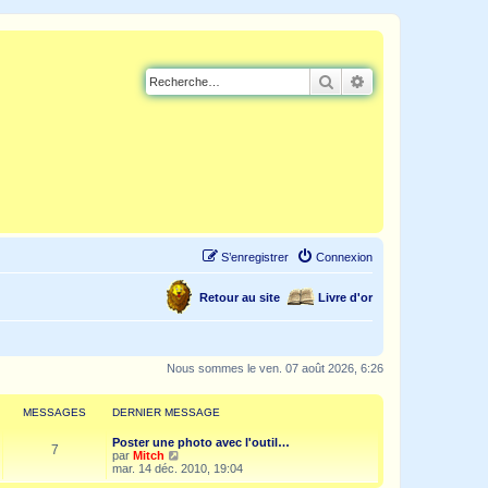
Rechercher
Recherche avancé
S’enregistrer
Connexion
Retour au site
Livre d'or
Nous sommes le ven. 07 août 2026, 6:26
MESSAGES
DERNIER MESSAGE
Poster une photo avec l'outil…
7
V
par
Mitch
o
mar. 14 déc. 2010, 19:04
i