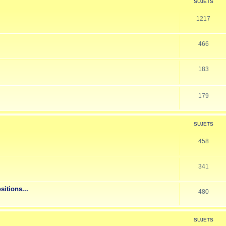
SUJETS
1217
466
183
179
SUJETS
458
341
sitions...
480
SUJETS